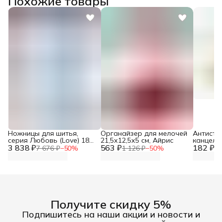
Похожие товары
Ножницы для шитья,
Органайзер для мелочей
Антисте
серия Любовь (Love) 18
21,5х12,5х5 см, Айрис
канцеля
3 838 ₽
см, Prym, 610540
563 ₽
182 ₽
фиксато
7 676 ₽
−
50
%
1 126 ₽
−
50
%
36
Получите скидку 5%
Подпишитесь на наши акции и новости и