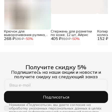
Крючок для
Стержень для разметки
Копиро
выворачивания рулика,
по коже, 12 шт, Айрис
колесико
268 ₽
26,5 см, Hobby&Pro,
405 ₽
152 ₽
Айрис
536 ₽
−
50
%
810 ₽
−
50
%
30
580011
Получите скидку 5%
Подпишитесь на наши акции и новости и
получите скидку на следующий заказ
Подписаться
Нажимая «Подписаться», вы даете согласие на
обработку указанных персональных данных в целях
получения информационной и рекламной рассылки