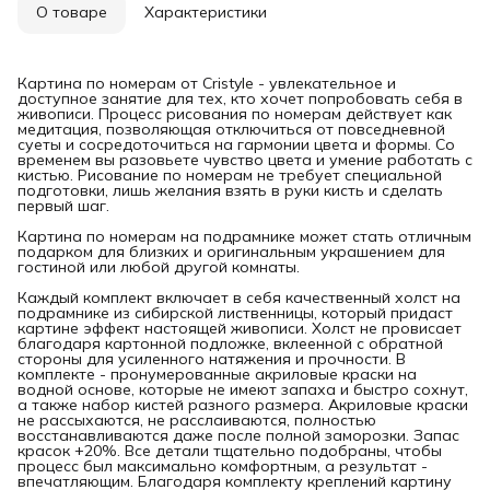
О товаре
Характеристики
Картина по номерам от Cristyle - увлекательное и
доступное занятие для тех, кто хочет попробовать себя в
живописи. Процесс рисования по номерам действует как
медитация, позволяющая отключиться от повседневной
суеты и сосредоточиться на гармонии цвета и формы. Со
временем вы разовьете чувство цвета и умение работать с
кистью. Рисование по номерам не требует специальной
подготовки, лишь желания взять в руки кисть и сделать
первый шаг.
Картина по номерам на подрамнике может стать отличным
подарком для близких и оригинальным украшением для
гостиной или любой другой комнаты.
Каждый комплект включает в себя качественный холст на
подрамнике из сибирской лиственницы, который придаст
картине эффект настоящей живописи. Холст не провисает
благодаря картонной подложке, вклеенной с обратной
стороны для усиленного натяжения и прочности. В
комплекте - пронумерованные акриловые краски на
водной основе, которые не имеют запаха и быстро сохнут,
а также набор кистей разного размера. Акриловые краски
не рассыхаются, не расслаиваются, полностью
восстанавливаются даже после полной заморозки. Запас
красок +20%. Все детали тщательно подобраны, чтобы
процесс был максимально комфортным, а результат -
впечатляющим. Благодаря комплекту креплений картину