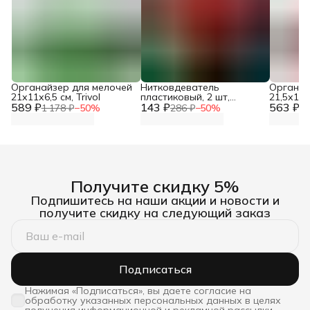
Органайзер для мелочей
Нитковдеватель
Органай
21х11х6,5 см, Trivol
пластиковый, 2 шт,
21,5х12,
589 ₽
143 ₽
Hobby&Pro, 310001
563 ₽
1 178 ₽
−
50
%
286 ₽
−
50
%
1 
Получите скидку 5%
Подпишитесь на наши акции и новости и
получите скидку на следующий заказ
Подписаться
Нажимая «Подписаться», вы даете согласие на
обработку указанных персональных данных в целях