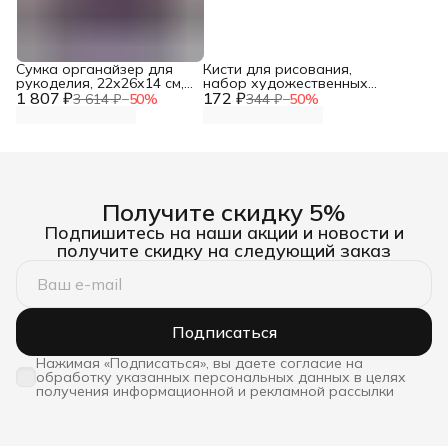
Сумка органайзер для
Кисти для рисования,
рукоделия, 22х26х14 см,
набор художественных
1 807 ₽
Hobby&Pro
172 ₽
кистей из нейлона № 2, 4,
3 614 ₽
−
50
%
344 ₽
−
50
%
6, 3 шт/упак, Centrum
Получите скидку 5%
Подпишитесь на наши акции и новости и
получите скидку на следующий заказ
Подписаться
Нажимая «Подписаться», вы даете согласие на
обработку указанных персональных данных в целях
получения информационной и рекламной рассылки