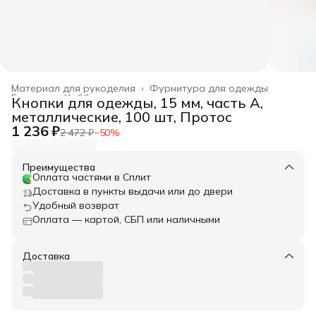
Материал для рукоделия
›
Фурнитура для одежды
Главная
›
Хобби и творчество
›
Кнопки для одежды, 15 мм, часть A,
металлические, 100 шт, Протос
1 236 ₽
2 472 ₽
−
50
%
Преимущества
Оплата частями в Сплит
Доставка в пункты выдачи или до двери
Удобный возврат
Оплата — картой, СБП или наличными
Доставка