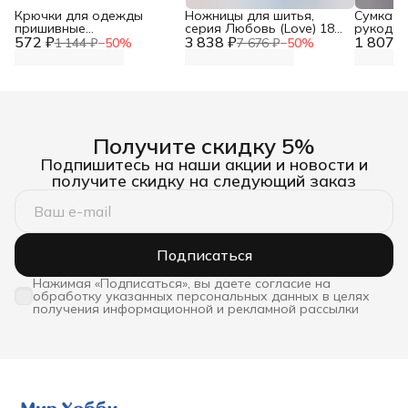
Крючки для одежды
Ножницы для шитья,
Сумка о
пришивные
серия Любовь (Love) 18
рукодели
572 ₽
декоративные, 2,5x1,4 см,
3 838 ₽
см, Prym, 610540
1 807 ₽
Hobby&P
1 144 ₽
−
50
%
7 676 ₽
−
50
%
10 шт, Айрис
Получите скидку 5%
Подпишитесь на наши акции и новости и
получите скидку на следующий заказ
Подписаться
Нажимая «Подписаться», вы даете согласие на
обработку указанных персональных данных в целях
получения информационной и рекламной рассылки