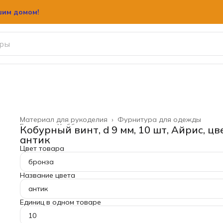
шим домом!
шим домом!
Материал для рукоделия
›
Фурнитура для одежды
Главная
›
Хобби и творчество
›
Кобурный винт, d 9 мм, 10 шт, Айрис, цв
антик
Цвет товара
бронза
Название цвета
антик
Единиц в одном товаре
10