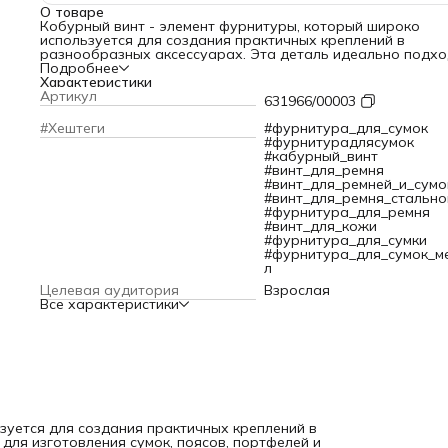
О товаре
Кобурный винт - элемент фурнитуры, который широко
используется для создания практичных креплений в
разнообразных аксессуарах. Эта деталь идеально подхо
для изготовления сумок, поясов, портфелей и кошельков.
Подробнее
Особенностью винта кобурного является возможность
Характеристики
многократного соединения и разъединения деталей без
Артикул
631966/00003
потери прочности фиксации. Конструктивно он состоит из
двух частей: винта со шляпкой и ответной втулки (гайки),
#Хештеги
#фурнитура_для_сумок
которые вместе обеспечивают надежное и эстетичное
#фурнитурадлясумок
соединение.
#кабурный_винт
Область применения данной фурнитуры охватывает рабо
#винт_для_ремня
различными материалами. Винт прекрасно подходит для
#винт_для_ремней_и_сумо
изделий из натуральной и искусственной кожи, а также з
#винт_для_ремня_стально
Удобство установки - одно из ключевых достоинств
#фурнитура_для_ремня
кобурного винта. Благодаря специальной резьбе монтаж
#винт_для_кожи
требует использования дополнительных инструментов ил
#фурнитура_для_сумки
профессиональных навыков.
#фурнитура_для_сумок_м
Прочность и долговечность изделия обеспечиваются
л
качественным металлическим сплавом, из которого изгот
Целевая аудитория
Взрослая
винт. Материал обладает высокой устойчивостью к корро
Все характеристики
не боится влаги и температурных перепадов, успешно
выдерживает обычные механические нагрузки.
Надежность и удобство в использовании делают его
незаменимым помощником как для профессионалов, так и
любителей, занимающихся рукоделием.
зуется для создания практичных креплений в
для изготовления сумок, поясов, портфелей и