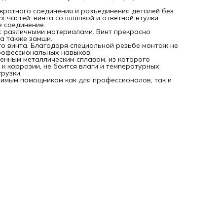
кратного соединения и разъединения деталей без
х частей: винта со шляпкой и ответной втулки
е соединение.
 различными материалами. Винт прекрасно
 а также замши.
го винта. Благодаря специальной резьбе монтаж не
рофессиональных навыков.
енным металлическим сплавом, из которого
к коррозии, не боится влаги и температурных
рузки.
нимым помощником как для профессионалов, так и