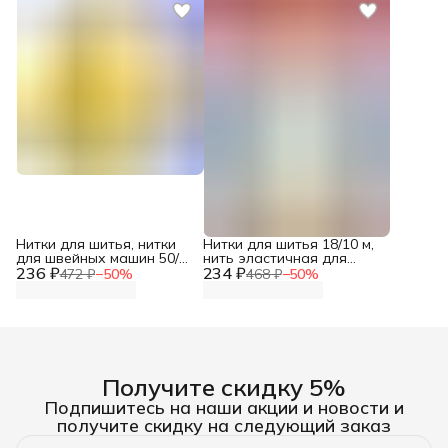
Нитки для шитья, нитки
Нитки для шитья 18/10 м,
для швейных машин 50/2,
нить эластичная для
236 ₽
5000 ярд, Bestex, 006
234 ₽
сборок и рюшей, 1 шт,
472 ₽
−
50
%
468 ₽
−
50
%
ярко-желтый
744557, Gutermann
Получите скидку 5%
Подпишитесь на наши акции и новости и
получите скидку на следующий заказ