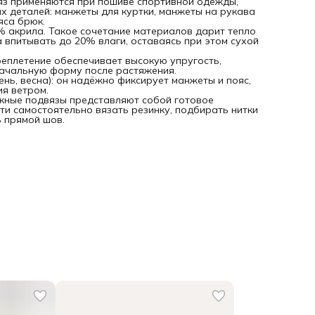
яз применяются при пошиве спортивной одежды,
х деталей: манжеты для куртки, манжеты на рукава
яса брюк.
% акрила. Такое сочетание материалов дарит тепло
 впитывать до 20% влаги, оставаясь при этом сухой
еплетение обеспечивает высокую упругость,
начальную форму после растяжения.
нь, весна): он надёжно фиксирует манжеты и пояс,
я ветром.
жные подвязы представляют собой готовое
ти самостоятельно вязать резинку, подбирать нитки
ь прямой шов.