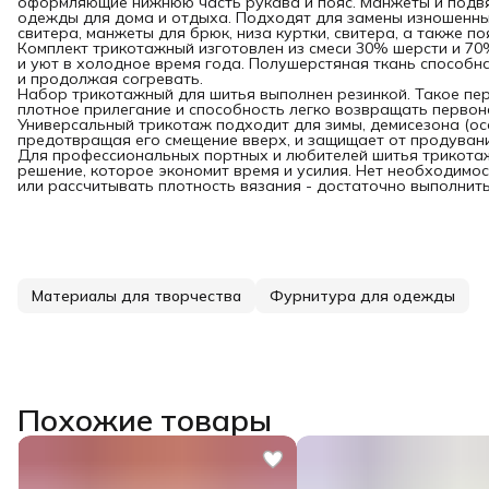
оформляющие нижнюю часть рукава и пояс. Манжеты и подв
одежды для дома и отдыха. Подходят для замены изношенны
свитера, манжеты для брюк, низа куртки, свитера, а также по
Комплект трикотажный изготовлен из смеси 30% шерсти и 70
и уют в холодное время года. Полушерстяная ткань способна
и продолжая согревать.
Набор трикотажный для шитья выполнен резинкой. Такое пер
плотное прилегание и способность легко возвращать перво
Универсальный трикотаж подходит для зимы, демисезона (осе
предотвращая его смещение вверх, и защищает от продувани
Для профессиональных портных и любителей шитья трикота
решение, которое экономит время и усилия. Нет необходимос
или рассчитывать плотность вязания - достаточно выполнит
Материалы для творчества
Фурнитура для одежды
Похожие товары