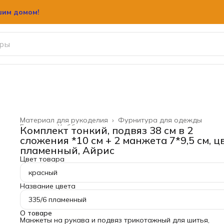
шим домом!
Материал для рукоделия
›
Фурнитура для одежды
Главная
›
Хобби и творчество
›
Комплект тонкий, подвяз 38 см в 2
сложения *10 см + 2 манжета 7*9,5 см, ц
пламенный, Айрис
Цвет товара
красный
Название цвета
335/6 пламенный
О товаре
Манжеты на рукава и подвяз трикотажный для шитья,