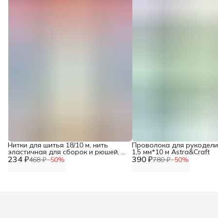
Нитки для шитья 18/10 м, нить
Проволока для рукодели
эластичная для сборок и рюшей, 1
1,5 мм*10 м Astra&Craft
234 ₽
шт, 744557, Gutermann
390 ₽
468 ₽
−
50
%
780 ₽
−
50
%