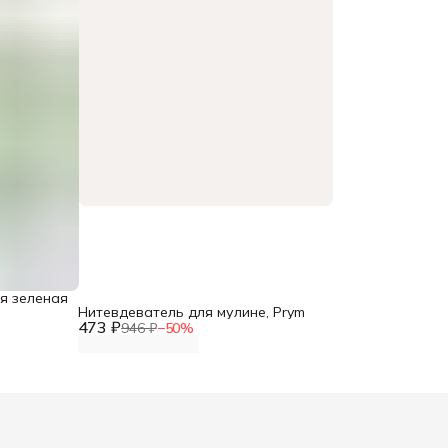
я зеленая
Нитевдеватель для мулине, Prym
473 ₽
946 ₽
−
50
%