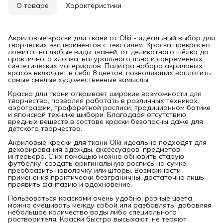
О товаре
Характеристики
Акриловые краски для ткани от Olki - идеальный выбор для
творческих экспериментов с текстилем. Краска прекрасно
ложится на любые виды тканей: от деликатного шёлка до
практичного хлопка, натурального льна и современных
синтетических материалов. Палитра набора акриловых
красок включает в себя 8 цветов, позволяющих воплотить
самые смелые художественные замыслы.
Краска для ткани открывает широкие возможности для
творчества, позволяя работать в различных техниках:
аэрографии, трафаретной росписи, традиционном батике
и японской технике шибори. Благодаря отсутствию
вредных веществ в составе краски безопасны даже для
детского творчества.
Акриловые краски для ткани Olki идеально подходят для
декорирования одежды, аксессуаров, предметов
интерьера. С их помощью можно обновить старую
футболку, создать оригинальную роспись на сумке,
преобразить наволочку или шторы. Возможности
применения практически безграничны, достаточно лишь
проявить фантазию и вдохновение.
Пользоваться красками очень удобно: разные цвета
можно смешивать между собой или разбавлять, добавляя
небольшое количество воды либо специального
растворителя. Краски быстро высыхают, не теряют