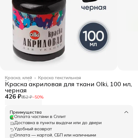
Краска, клей
›
Краска текстильная
Главная
›
Канцелярские товары
›
Краска акриловая для ткани Olki, 100 мл,
черная
426 ₽
852 ₽
−
50
%
Преимущества
Оплата частями в Сплит
Доставка в пункты выдачи или до двери
Удобный возврат
Оплата — картой, СБП или наличными