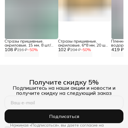
Стразы пришивные,
Стразы пришивные,
Пленка
акриловые, 15 мм, 8 шт/
акриловые, 6*8 мм, 20 шт/
водорас
108 ₽
упак (круглые),
102 ₽
упак (овальные),
419 ₽
см*1 м 
216 ₽
−
50
%
204 ₽
−
50
%
83
Astra&Craft
Astra&Craft
ткани H
Получите скидку 5%
Подпишитесь на наши акции и новости и
получите скидку на следующий заказ
Подписаться
Нажимая «Подписаться», вы даете согласие на