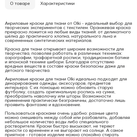
О товаре
Характеристики
Акриловые краски для ткани от Olki - идеальный выбор для
творческих экспериментов с текстилем. Оранжевая краска
прекрасно ложится на любые виды тканей: от деликатного
шёлка до практичного хлопка, натурального льна и
современных синтетических материалов.
Краска для ткани открывает широкие возможности для
творчества, позволяя работать в различных техниках:
аэрографии, трафаретной росписи, традиционном батике
и японской технике шибори. Благодаря отсутствию
вредных веществ в составе краски безопасны даже для
детского творчества.
Акриловые краски для ткани Olki идеально подходят для
декорирования одежды, аксессуаров, предметов
интерьера. С их помощью можно обновить старую
футболку, создать оригинальную роспись на сумке,
преобразить наволочку или шторы. Возможности
применения практически безграничны, достаточно лишь
проявить фантазию и вдохновение.
Пользоваться красками очень удобно: разные цвета
можно смешивать между собой или разбавлять, добавляя
небольшое количество воды либо специального
растворителя. Краски быстро высыхают, не теряют
яркости со временем и не выгорают на солнце. А самое
приятное - готовое изделие можно спокойно стирать