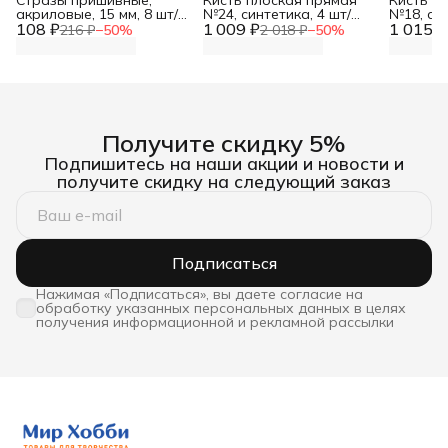
Стразы пришивные,
Кисть плоская прямая
Кисть п
акриловые, 15 мм, 8 шт/
№24, синтетика, 4 шт/
№18, син
108 ₽
упак (круглые),
1 009 ₽
упак, Артком
1 015 ₽
Артком
216 ₽
−
50
%
2 018 ₽
−
50
%
Astra&Craft
Получите скидку 5%
Подпишитесь на наши акции и новости и
получите скидку на следующий заказ
Подписаться
Нажимая «Подписаться», вы даете согласие на
обработку указанных персональных данных в целях
получения информационной и рекламной рассылки