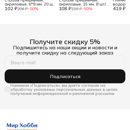
Стразы пришивные,
Стразы пришивные,
Пленка
акриловые, 6*8 мм, 20 шт/
акриловые, 15 мм, 8 шт/
водорас
102 ₽
упак (овальные),
108 ₽
упак (круглые),
419 ₽
см*1 м 
204 ₽
−
50
%
216 ₽
−
50
%
83
Astra&Craft
Astra&Craft
ткани H
Получите скидку 5%
Подпишитесь на наши акции и новости и
получите скидку на следующий заказ
Подписаться
Нажимая «Подписаться», вы даете согласие на
обработку указанных персональных данных в целях
получения информационной и рекламной рассылки