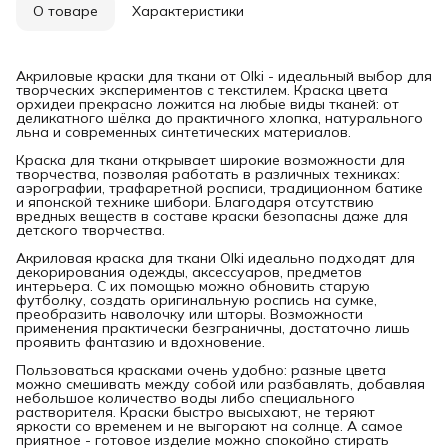
О товаре
Характеристики
Акриловые краски для ткани от Olki - идеальный выбор для
творческих экспериментов с текстилем. Краска цвета
орхидеи прекрасно ложится на любые виды тканей: от
деликатного шёлка до практичного хлопка, натурального
льна и современных синтетических материалов.
Краска для ткани открывает широкие возможности для
творчества, позволяя работать в различных техниках:
аэрографии, трафаретной росписи, традиционном батике
и японской технике шибори. Благодаря отсутствию
вредных веществ в составе краски безопасны даже для
детского творчества.
Акриловая краска для ткани Olki идеально подходят для
декорирования одежды, аксессуаров, предметов
интерьера. С их помощью можно обновить старую
футболку, создать оригинальную роспись на сумке,
преобразить наволочку или шторы. Возможности
применения практически безграничны, достаточно лишь
проявить фантазию и вдохновение.
Пользоваться красками очень удобно: разные цвета
можно смешивать между собой или разбавлять, добавляя
небольшое количество воды либо специального
растворителя. Краски быстро высыхают, не теряют
яркости со временем и не выгорают на солнце. А самое
приятное - готовое изделие можно спокойно стирать