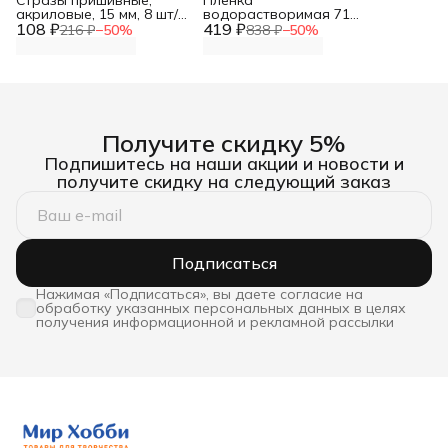
Стразы пришивные,
Пленка
акриловые, 15 мм, 8 шт/
водорастворимая 71
108 ₽
упак (круглые),
419 ₽
см*1 м для стабилизации
216 ₽
−
50
%
838 ₽
−
50
%
Astra&Craft
ткани Hobby&Pro
Получите скидку 5%
Подпишитесь на наши акции и новости и
получите скидку на следующий заказ
Подписаться
Нажимая «Подписаться», вы даете согласие на
обработку указанных персональных данных в целях
получения информационной и рекламной рассылки