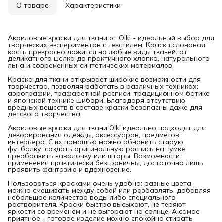
О товаре
Характеристики
Акриловые краски для ткани от Olki - идеальный выбор для
творческих экспериментов с текстилем. Краска слоновая
кость прекрасно ложится на любые виды тканей: от
деликатного шёлка до практичного хлопка, натурального
льна и современных синтетических материалов.
Краска для ткани открывает широкие возможности для
творчества, позволяя работать в различных техниках:
аэрографии, трафаретной росписи, традиционном батике
и японской технике шибори. Благодаря отсутствию
вредных веществ в составе краски безопасны даже для
детского творчества.
Акриловые краски для ткани Olki идеально подходят для
декорирования одежды, аксессуаров, предметов
интерьера. С их помощью можно обновить старую
футболку, создать оригинальную роспись на сумке,
преобразить наволочку или шторы. Возможности
применения практически безграничны, достаточно лишь
проявить фантазию и вдохновение.
Пользоваться красками очень удобно: разные цвета
можно смешивать между собой или разбавлять, добавляя
небольшое количество воды либо специального
растворителя. Краски быстро высыхают, не теряют
яркости со временем и не выгорают на солнце. А самое
приятное - готовое изделие можно спокойно стирать