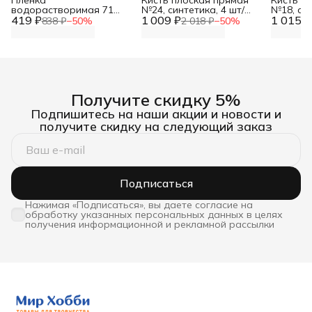
Пленка
Кисть плоская прямая
Кисть п
водорастворимая 71
№24, синтетика, 4 шт/
№18, син
419 ₽
см*1 м для стабилизации
1 009 ₽
упак, Артком
1 015 ₽
Артком
838 ₽
−
50
%
2 018 ₽
−
50
%
ткани Hobby&Pro
Получите скидку 5%
Подпишитесь на наши акции и новости и
получите скидку на следующий заказ
Подписаться
Нажимая «Подписаться», вы даете согласие на
обработку указанных персональных данных в целях
получения информационной и рекламной рассылки