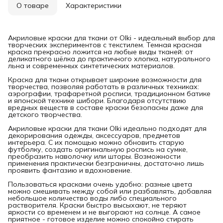
О товаре
Характеристики
Акриловые краски для ткани от Olki - идеальный выбор для
творческих экспериментов с текстилем. Темная красная
краска прекрасно ложится на любые виды тканей: от
деликатного шёлка до практичного хлопка, натурального
льна и современных синтетических материалов.
Краска для ткани открывает широкие возможности для
творчества, позволяя работать в различных техниках:
аэрографии, трафаретной росписи, традиционном батике
и японской технике шибори. Благодаря отсутствию
вредных веществ в составе краски безопасны даже для
детского творчества.
Акриловые краски для ткани Olki идеально подходят для
декорирования одежды, аксессуаров, предметов
интерьера. С их помощью можно обновить старую
футболку, создать оригинальную роспись на сумке,
преобразить наволочку или шторы. Возможности
применения практически безграничны, достаточно лишь
проявить фантазию и вдохновение.
Пользоваться красками очень удобно: разные цвета
можно смешивать между собой или разбавлять, добавляя
небольшое количество воды либо специального
растворителя. Краски быстро высыхают, не теряют
яркости со временем и не выгорают на солнце. А самое
приятное - готовое изделие можно спокойно стирать