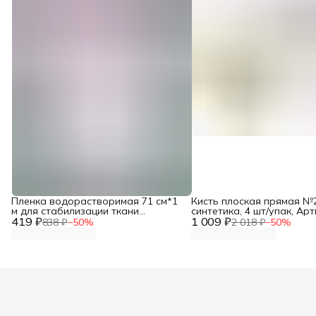
Пленка водорастворимая 71 см*1
Кисть плоская прямая №2
м для стабилизации ткани
синтетика, 4 шт/упак, Ар
419 ₽
Hobby&Pro
1 009 ₽
838 ₽
−
50
%
2 018 ₽
−
50
%