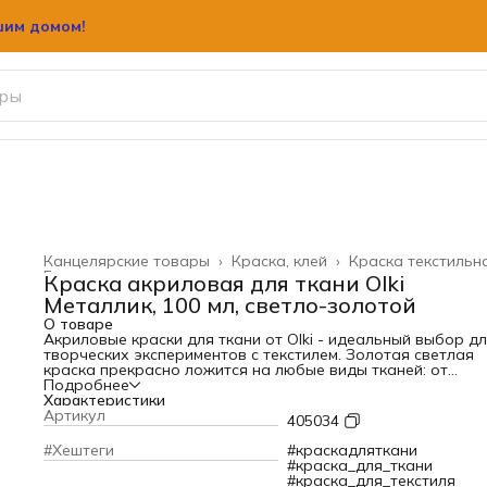
шим домом!
шим домом!
Канцелярские товары
›
Краска, клей
›
Краска текстильн
Главная
›
Краска акриловая для ткани Olki
Металлик, 100 мл, светло-золотой
О товаре
Акриловые краски для ткани от Olki - идеальный выбор д
творческих экспериментов с текстилем. Золотая светлая
краска прекрасно ложится на любые виды тканей: от
деликатного шёлка до практичного хлопка, натурального
Подробнее
льна и современных синтетических материалов.
Характеристики
Краска для ткани открывает широкие возможности для
Артикул
405034
творчества, позволяя работать в различных техниках:
аэрографии, трафаретной росписи, традиционном батике
#Хештеги
#краскадляткани
японской технике шибори. Благодаря отсутствию вредны
#краска_для_ткани
веществ в составе краски безопасны даже для детского
#краска_для_текстиля