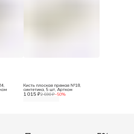
4,
Кисть плоская прямая №18,
тком
синтетика, 5 шт, Артком
1 015 ₽
2 030 ₽
−
50
%