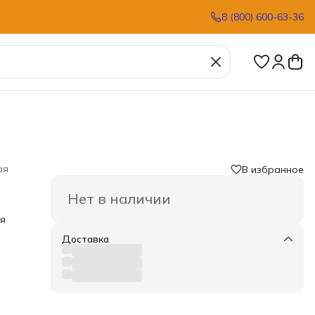
8 (800) 600-63-36
ая
В избранное
Нет в наличии
ля
Доставка
 и
х