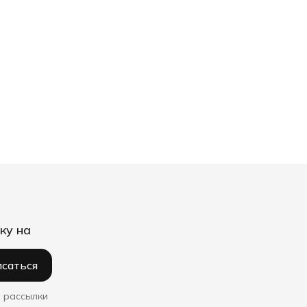
ку на
саться
 рассылки