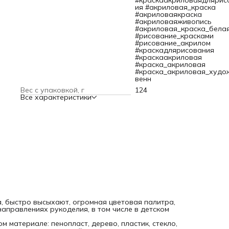
#краскаакриловаядлярис
создать уникальный тон смешав разные цвета. Краска
ия #акриловая_краска
разбавляется до нужной консистенции просто водой.
#акриловаякраска
Немногие знают, что акриловыми красками, как и масляны
#акриловаяживопись
можно придать рельеф задуманному рисунку. С помощью
#акриловая_краска_бела
акриловых красок Вы воплотите любую идею!
#рисование_красками
Для работы с акриловыми красками рекомендуем
#рисование_акрилом
использовать кисти с искусственным ворсом: нейлон,
#краскадлярисования
синтетика, а так же поролоновые кисти и ролики.
#краскаакриловая
С акриловыми красками прекрасно сочетается акриловый 
#краска_акриловая
если Вы хотите покрыть свою работу дополнительным
#краска_акриловая_худо
прозрачным слоем.
венн
Вес с упаковкой, г
124
Все характеристики
, быстро высыхают, огромная цветовая палитра,
аправлениях рукоделия, в том числе в детском
 материале: пенопласт, дерево, пластик, стекло,