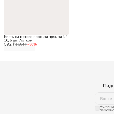
Кисть синтетика плоская прямая №
10, 5 шт, Артком
592 ₽
1 184 ₽
−
50
%
Подп
Нажимая
персона