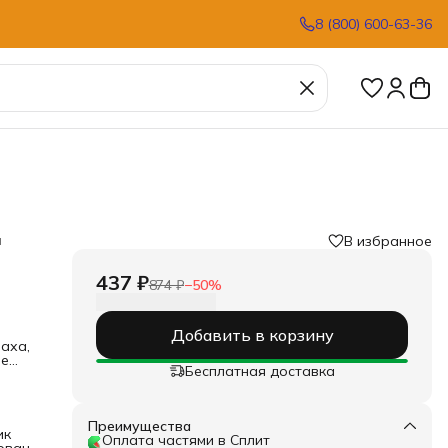
8 (800) 600-63-36
я
В избранное
437 ₽
874 ₽
−
50
%
Добавить в корзину
аха,
ое
Бесплатная доставка
е,
Преимущества
а,
ик
Оплата частями в Сплит