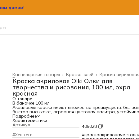
шим домом!
шим домом!
Канцелярские товары
›
Краска, клей
›
Краска акрилова
Главная
›
Краска акриловая Olki Олки для
творчества и рисования, 100 мл, охра
красная
О товаре
В баночке 100 мл.
Акриловые краски имеют множество преимуществ: без зап
быстро высыхают, огромная цветовая палитра, устойчив
покрытие. Широко применяются в самых разных
Подробнее
направлениях рукоделия, в том числе в детском творчеств
Характеристики
ведь акрил очень послушен и быстро высыхает.
Артикул
405028
Акриловые краски подходят для работы практически на
любом материале: пенопласт, дерево, пластик, стекло, кож
#Хештеги
#краскаакриловаяметалл
ткань, металл, картон, бумага. При необходимости можно