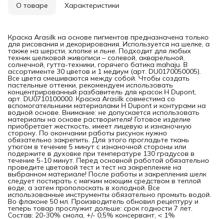
О товаре
Характеристики
Краска Arasilk на основе пигментов предназначена только
для рисования и декорирования. Используется на шелке, а
также на шерсти, хлопке и льне. Подходит для любых
техник шелковой живописи – солевой, акварельной,
солнечной, гутта-техники, горячего батика mahaju. В
ассортименте 30 цветов и 1 медиум (арт. DU0170050005).
Все цвета смешиваются между собой. Чтобы создать
пастельные оттенки, рекомендуем использовать
концентрированный разбавитель для красок H Dupont,
арт. DU0710100000. Краска Arasilk совместима со
вспомогательными материалами H Dupont и контурами на
водной основе. Внимание: не допускается использовать
материалы на основе растворителя! Готовое изделие
приобретает жесткость, имеет лицевую и изнаночную
сторону. По окончании работы рисунок нужно
обязательно закрепить. Для этого прогладьте ткань
утюгом в течение 5 минут с изнаночной стороны или
подержите в духовке при температуре 130 градусов в
течение 5-10 минут. Перед основной работой обязательно
проведите цветовой тест и тест на закрепление на
выбранном материале! После работы и закрепления шелк
следует постирать с мягким моющим средством в теплой
воде, а затем прополоскать в холодной. Все
использованные инструменты обязательно промыть водой.
Во флаконе 50 мл. Производитель обновил рецептуру и
теперь товар прослужит дольше: срок годности 7 лет.
Состав: 20-30% смола, +/- 0,5% консервант, < 1%