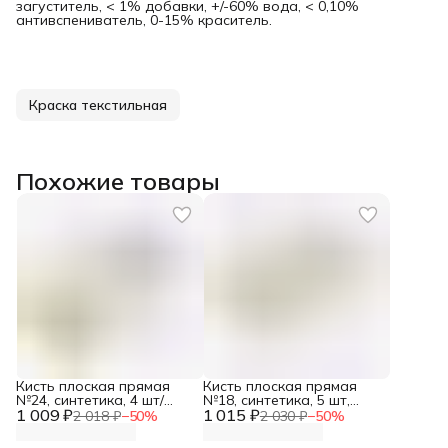
загуститель, < 1% добавки, +/-60% вода, < 0,10%
антивспениватель, 0-15% краситель.
Краска текстильная
Похожие товары
Кисть плоская прямая
Кисть плоская прямая
№24, синтетика, 4 шт/
№18, синтетика, 5 шт,
1 009 ₽
упак, Артком
1 015 ₽
Артком
2 018 ₽
−
50
%
2 030 ₽
−
50
%