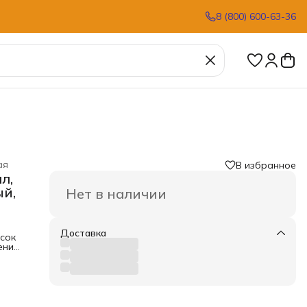
8 (800) 600-63-36
ая
В избранное
л,
ый,
Нет в наличии
Доставка
асок
ение.
ково