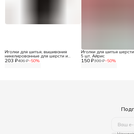
Иголки для шитья, вышивания
Иголки для шитья шерсти
никелированные для шерсти и
5 шт, Айрис
203 ₽
пряжи, ассорти 6 шт/упак, Needline
150 ₽
406 ₽
−
50
%
300 ₽
−
50
%
Подп
Нажимая