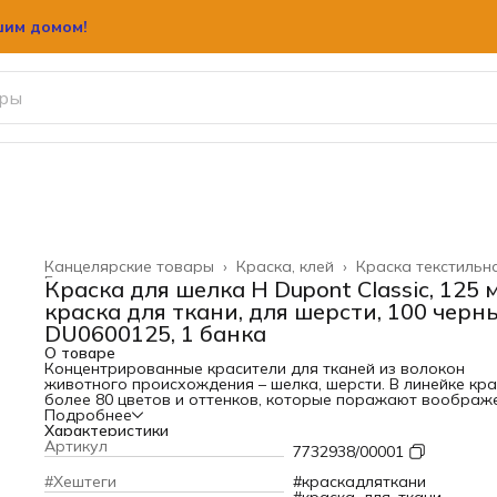
шим домом!
Канцелярские товары
›
Краска, клей
›
Краска текстильн
Главная
›
Краска для шелка H Dupont Classiс, 125 м
краска для ткани, для шерсти, 100 черн
DU0600125, 1 банка
О товаре
Концентрированные красители для тканей из волокон
животного происхождения – шелка, шерсти. В линейке кр
более 80 цветов и оттенков, которые поражают воображ
Все цвета смешиваются между собой. Краска Классик
Подробнее
совместима с любыми вспомогательными материалами и
Характеристики
контурами на водной основе. Изделие получается одина
Артикул
7732938/00001
окрашенным с обеих сторон. Краска сохраняет нежную и
гладкую фактуру шелка.
#Хештеги
#краскадляткани
Можно использовать в чистом или разбавленном виде.