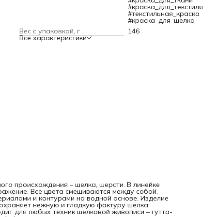
#краска_для_ткани
Подходит для любых техник шелковой живописи – гутта-
#краска_для_текстиля
техники, солевой, акварельной, солнечной, горячего бати
#текстильная_краска
mahaju.
#краска_для_шелка
Готовый рисунок или окрашенную ткань необходимо
Вес с упаковкой, г
146
обязательно закреплять паром или в микроволновой печи
Все характеристики
Под влиянием влаги и высокой температуры красители
проникают в волокна и там остаются.
После закрепления работы получаются очень яркими,
устойчивы к свету, стирке и влиянию погодных условий.
ого происхождения – шелка, шерсти. В линейке
ражение. Все цвета смешиваются между собой.
ериалами и контурами на водной основе. Изделие
сохраняет нежную и гладкую фактуру шелка.
дит для любых техник шелковой живописи – гутта-