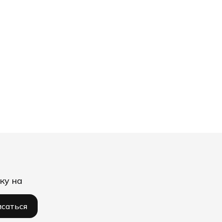
ку на
саться