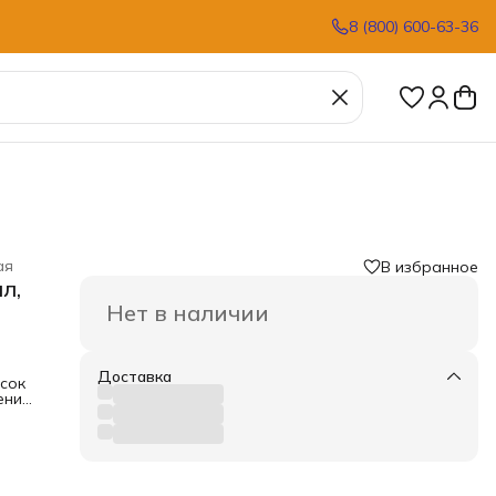
8 (800) 600-63-36
ая
В избранное
л,
Нет в наличии
Доставка
асок
ение.
ково