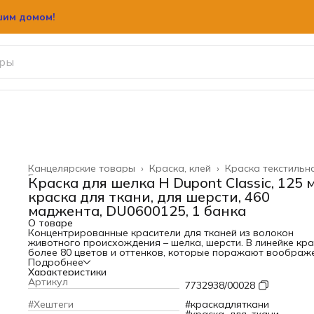
шим домом!
Канцелярские товары
›
Краска, клей
›
Краска текстильн
Главная
›
Краска для шелка H Dupont Classiс, 125 м
краска для ткани, для шерсти, 460
маджента, DU0600125, 1 банка
О товаре
Концентрированные красители для тканей из волокон
животного происхождения – шелка, шерсти. В линейке кр
более 80 цветов и оттенков, которые поражают воображ
Все цвета смешиваются между собой. Краска Классик
Подробнее
совместима с любыми вспомогательными материалами и
Характеристики
контурами на водной основе. Изделие получается одина
Артикул
7732938/00028
окрашенным с обеих сторон. Краска сохраняет нежную и
гладкую фактуру шелка.
#Хештеги
#краскадляткани
Можно использовать в чистом или разбавленном виде.