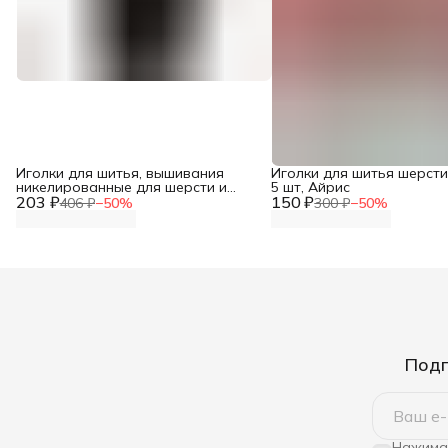
Иголки для шитья, вышивания
Иголки для шитья шерсти
никелированные для шерсти и
5 шт, Айрис
203 ₽
пряжи, ассорти 6 шт/упак, Needline
150 ₽
406 ₽
−
50
%
300 ₽
−
50
%
Подп
Нажимая