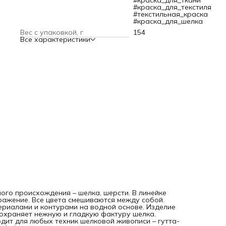
#краска_для_ткани
Подходит для любых техник шелковой живописи – гутта-
#краска_для_текстиля
техники, солевой, акварельной, солнечной, горячего бати
#текстильная_краска
mahaju.
#краска_для_шелка
Готовый рисунок или окрашенную ткань необходимо
Вес с упаковкой, г
154
обязательно закреплять паром или в микроволновой печи
Все характеристики
Под влиянием влаги и высокой температуры красители
проникают в волокна и там остаются.
После закрепления работы получаются очень яркими,
устойчивы к свету, стирке и влиянию погодных условий.
ого происхождения – шелка, шерсти. В линейке
ражение. Все цвета смешиваются между собой.
ериалами и контурами на водной основе. Изделие
сохраняет нежную и гладкую фактуру шелка.
дит для любых техник шелковой живописи – гутта-