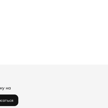
ку на
саться