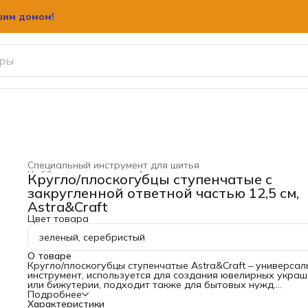
шим домом!
шим домом!
Специальный инструмент для шитья
Хобби и творчество
›
Аксессуары для творчества
›
Кругло/плоскогубцы ступенчатые с
Главная
›
закругленной ответной частью 12,5 см,
Astra&Craft
Цвет товара
зеленый, серебристый
О товаре
Кругло/плоскогубцы ступенчатые Astra&Craft – универса
инструмент, используется для создания ювелирных укра
или бижутерии, подходит также для бытовых нужд.
Позволяют выполнять различные задачи, например,
Подробнее
захватывать и удерживать детали при сборке, выполнять
Характеристики