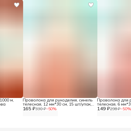
1000 м,
Проволока для рукоделия, синель
Проволока для 
ова
телесная, 12 мм*30 см, 15 шт/упак,
телесная, 6 мм*3
165 ₽
Astra&Craft
149 ₽
Astra&Craft
330 ₽
−
50
%
298 ₽
−
50