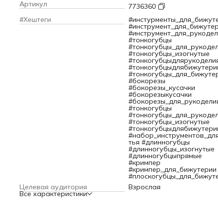
равномерный изгиб. Благодаря ступенчатой структуре
Артикул
7736360
закругленной ответной части делать изгибы разных разм
особенно удобно. Подходят для работы с проволокой,
#Хештеги
#инстурменты_для_бижут
проводами, болтами, гвоздиками и другими мелкими
#инструмент_для_бижуте
элементами.
#инструмент_для_рукодел
Рукоятки кругло/плоскогубцев имеют нескользящее покры
#тонкогубцы
которое обеспечивает удобный захват. Рабочая область
#тонкогубцы_для_рукоде
инструмента покрыта никелем – это помогает предотврат
#тонкогубцы_изогнутые
коррозию.
#тонкогубцыдлярукодели
Размер: 12,5 см.
#тонкогубцыдлябижутери
Astra&Craft – российский бренд, ориентированный на
#тонкогубцы_для_бижуте
различные модные направления декоративно-прикладно
#бокорезы
творчества. Продукция бренда ценится за хорошее качес
#бокорезы_кусачки
и невысокую стоимость. Товары Astra&Craft пригодятся
#бокорезыкусачки
профессионалам и любителям, начинающим и опытным
#бокорезы_для_рукодели
мастерам.
#тонкогубцы
#тонкогубцы_для_рукоде
#тонкогубцы_изогнутые
#тонкогубцыдлябижутери
#набор_инструментов_дл
тья #длинногубцы
#длинногубцы_изогнутые
#длинногубцыпрямые
#кримпер
#кримпер_для_бижутерии
#плоскогубцы_для_бижут
Целевая аудитория
Взрослая
Все характеристики