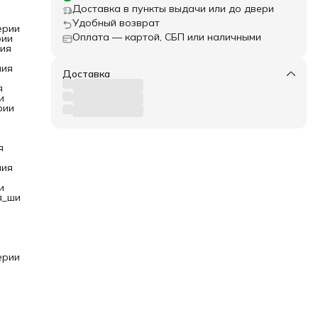
Доставка в пункты выдачи или до двери
еров
Удобный возврат
ерии
Оплата — картой, СБП или наличными
рии
ия
тие,
лия
Доставка
ить
я
и
рии
го
тво
я
лия
и
я_ши
ерии