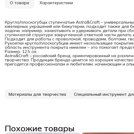
О товаре
Характеристики
Кругло/плоскогубцы ступенчатые Astra&Craft – универсальны
ювелирных украшений или бижутерии, подходит также для б
задачи, например, захватывать и удерживать детали при сб
ступенчатой структуре закругленной ответной части делать
Подходят для работы с проволокой, проводами, болтами, гв
Рукоятки кругло/плоскогубцев имеют нескользящее покрытие
область инструмента покрыта никелем – это помогает предо
Размер: 12,5 см.
Astra&Craft – российский бренд, ориентированный на разл
творчества. Продукция бренда ценится за хорошее качество 
пригодятся профессионалам и любителям, начинающим и опы
Материалы для творчества
Специальный инструмент дл
Похожие товары