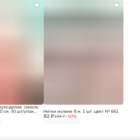
рукоделия, синель
0 см, 30 шт/упак,
Нитки мулине 8 м, 1 шт, цвет № 661
92 ₽
%
184 ₽
−
50
%