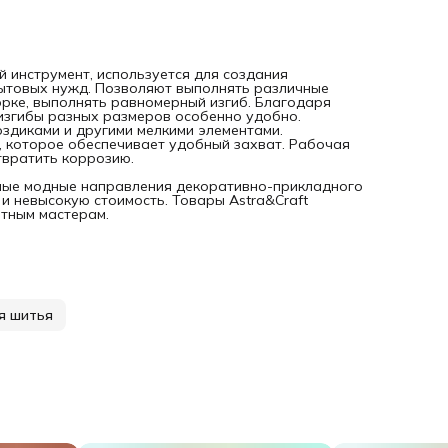
й инструмент, используется для создания
ытовых нужд. Позволяют выполнять различные
орке, выполнять равномерный изгиб. Благодаря
 изгибы разных размеров особенно удобно.
оздиками и другими мелкими элементами.
, которое обеспечивает удобный захват. Рабочая
твратить коррозию.
ичные модные направления декоративно-прикладного
и невысокую стоимость. Товары Astra&Craft
тным мастерам.
я шитья