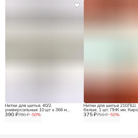
Нитки для шитья, 40/2,
Нитки для шитья 210ЛШ, 
универсальные 10 шт x 366 м,
белые, 1 шт, ПНК им. Кир
390 ₽
Bestex , цвет 263 пепельно-
375 ₽
780 ₽
−
50
%
750 ₽
−
50
%
бежевый