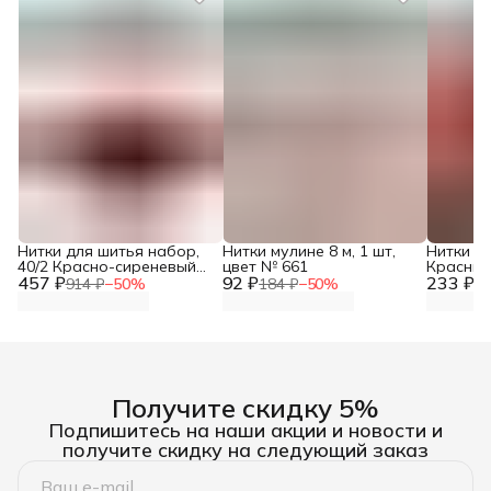
Нитки для шитья набор,
Нитки мулине 8 м, 1 шт,
Нитки м
40/2 Красно-сиреневый
цвет № 661
Красный 
457 ₽
микс, 365 м, 10 шт, Bestex
92 ₽
233 ₽
цветов, 
914 ₽
−
50
%
184 ₽
−
50
%
46
Получите скидку 5%
Подпишитесь на наши акции и новости и
получите скидку на следующий заказ