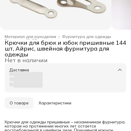
Материал для рукоделия
›
Фурнитура для одежды
Главная
›
Хобби и творчество
›
Крючки для брюк и юбок пришивные 144
шт, Айрис, швейная фурнитура для
одежды
Нет в наличии
Доставка
О товаре
Характеристики
Крючки для одежды пришивные – незаменимая фурнитура,
которая на протяжении многих лет остается
востребованной в швейном деле. Пришивной крючок