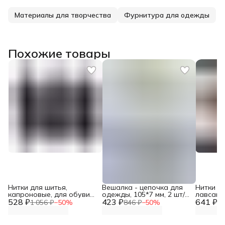
Материалы для творчества
Фурнитура для одежды
Похожие товары
Нитки для шитья,
Вешалка - цепочка для
Нитки д
капроновые, для обуви
одежды, 105*7 мм, 2 шт/
лавсано
528 ₽
100 м, 3 шт, НИТ-КА
423 ₽
упак, Айрис, цвет бронза
641 ₽
армиров
1 056 ₽
−
50
%
846 ₽
−
50
%
1 
200 м, 
ассорти,