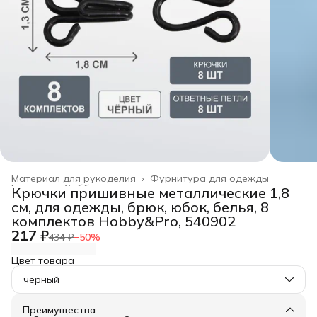
Материал для рукоделия
›
Фурнитура для одежды
Главная
›
Хобби и творчество
›
Крючки пришивные металлические 1,8
см, для одежды, брюк, юбок, белья, 8
комплектов Hobby&Pro, 540902
217 ₽
434 ₽
−
50
%
Цвет товара
черный
Преимущества