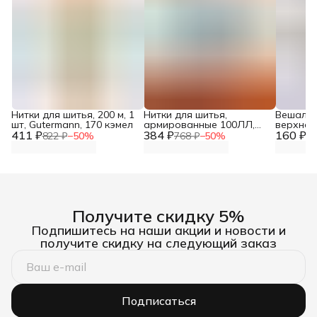
Нитки для шитья, 200 м, 1
Нитки для шитья,
Вешалка
шт, Gutermann, 170 кэмел
армированные 100ЛЛ,
верхней
411 ₽
384 ₽
200 м, 5 шт, ПНК им.
160 ₽
Hobby&P
822 ₽
−
50
%
768 ₽
−
50
%
32
Кирова
Получите скидку 5%
Подпишитесь на наши акции и новости и
получите скидку на следующий заказ
Подписаться