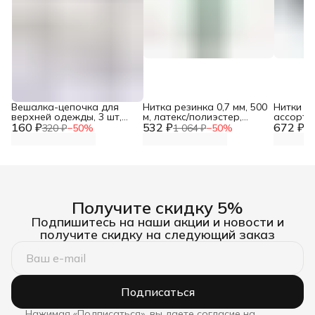
Вешалка-цепочка для
Нитка резинка 0,7 мм, 500
Нитки лю
верхней одежды, 3 шт,
м, латекс/полиэстер,
ассорти,
160 ₽
Hobby&Pro
532 ₽
Айрис
672 ₽
320 ₽
−
50
%
1 064 ₽
−
50
%
1 
Получите скидку 5%
Подпишитесь на наши акции и новости и
получите скидку на следующий заказ
Подписаться
Нажимая «Подписаться», вы даете согласие на