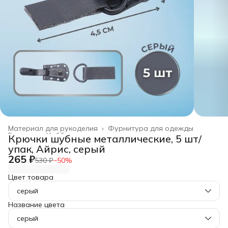
Материал для рукоделия
›
Фурнитура для одежды
Главная
›
Хобби и творчество
›
Крючки шубные металлические, 5 шт/
упак, Айрис, серый
265 ₽
530 ₽
−
50
%
Цвет товара
серый
Название цвета
серый