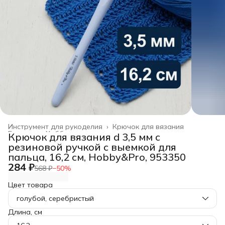
Инструмент для рукоделия
›
Крючок для вязания
Главная
›
Хобби и творчество
›
Крючок для вязания d 3,5 мм с
резиновой ручкой с выемкой для
пальца, 16,2 см, Hobby&Pro, 953350
284 ₽
568 ₽
−
50
%
Цвет товара
голубой, серебристый
Длина, см