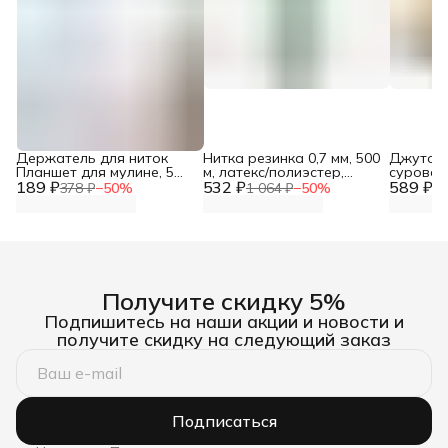
Держатель для ниток
Нитка резинка 0,7 мм, 500
Джутова
Планшет для мулине, 5
м, латекс/полиэстер,
суровая
189 ₽
шт/упак, Hobby&Pro
532 ₽
Айрис
589 ₽
378 ₽
−
50
%
1 064 ₽
−
50
%
1 
Получите скидку 5%
Подпишитесь на наши акции и новости и
получите скидку на следующий заказ
Подписаться