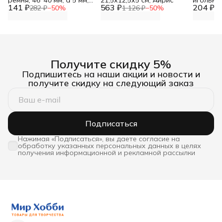
ремня, 46*40 мм, d 5 мм,
21,5х12,5х5 см, Айрис
игольниц
141 ₽
внутренняя ширина 36
563 ₽
204 ₽
10 шт, А
282 ₽
−
50
%
1 126 ₽
−
50
%
40
мм, цвет никель, Айрис
Получите скидку 5%
Подпишитесь на наши акции и новости и
получите скидку на следующий заказ
Подписаться
Нажимая «Подписаться», вы даете согласие на
обработку указанных персональных данных в целях
получения информационной и рекламной рассылки