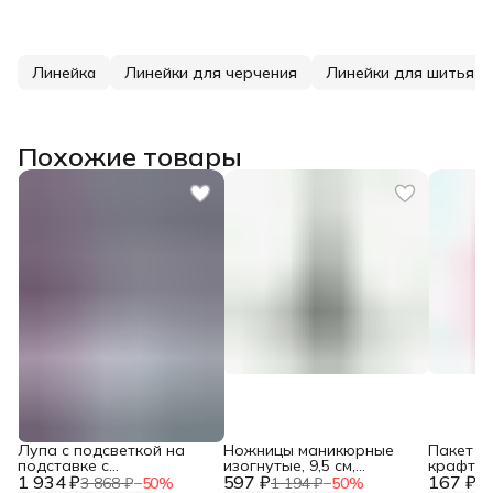
Линейка
Линейки для черчения
Линейки для шитья
Похожие товары
Лупа с подсветкой на
Ножницы маникюрные
Пакет п
подставке с
изогнутые, 9,5 см,
крафтов
1 934 ₽
измерительной шкалой,
597 ₽
Красный металлист
167 ₽
размер L
3 868 ₽
−
50
%
1 194 ₽
−
50
%
33