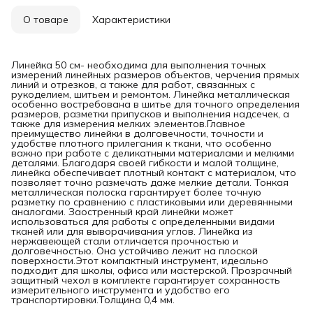
О товаре
Характеристики
Линейка 50 см- необходима для выполнения точных
измерений линейных размеров объектов, черчения прямых
линий и отрезков, а также для работ, связанных с
рукоделием, шитьем и ремонтом. Линейка металлическая
особенно востребована в шитье для точного определения
размеров, разметки припусков и выполнения надсечек, а
также для измерения мелких элементов.Главное
преимущество линейки в долговечности, точности и
удобстве плотного прилегания к ткани, что особенно
важно при работе с деликатными материалами и мелкими
деталями. Благодаря своей гибкости и малой толщине,
линейка обеспечивает плотный контакт с материалом, что
позволяет точно размечать даже мелкие детали. Тонкая
металлическая полоска гарантирует более точную
разметку по сравнению с пластиковыми или деревянными
аналогами. Заостренный край линейки может
использоваться для работы с определенными видами
тканей или для выворачивания углов. Линейка из
нержавеющей стали отличается прочностью и
долговечностью. Она устойчиво лежит на плоской
поверхности.Этот компактный инструмент, идеально
подходит для школы, офиса или мастерской. Прозрачный
защитный чехол в комплекте гарантирует сохранность
измерительного инструмента и удобство его
транспортировки.Толщина 0,4 мм.