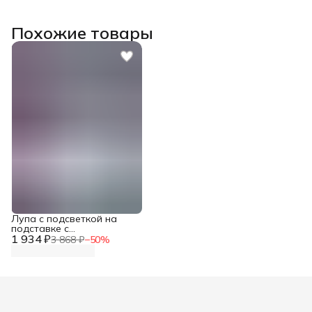
Похожие товары
Лупа с подсветкой на
подставке с
1 934 ₽
измерительной шкалой,
3 868 ₽
−
50
%
Hobby&Pro