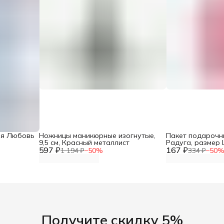
ия Любовь
Ножницы маникюрные изогнутые,
Пакет подарочн
9,5 см, Красный металлист
Радуга, размер L
597 ₽
167 ₽
Узор, упаковка 
1 194 ₽
−
50
%
334 ₽
−
50
Получите скидку 5%