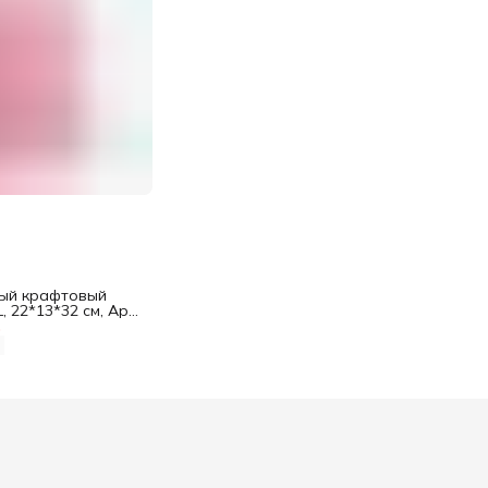
ый крафтовый
, 22*13*32 см, Арт
для подарка
%