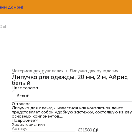
шим домом!
шим домом!
Материал для рукоделия
›
Липучка для рукоделия
Главная
›
Хобби и творчество
›
Липучка для одежды, 20 мм, 2 м, Айрис,
белый
Цвет товара
белый
О товаре
Липучка для одежды, известная как контактная лента,
представляет собой удобную застежку, состоящую из дв
основных компонентов.
Липучка включает в себя две прочные текстильные ленты,
Подробнее
каждая из которых выполняет свою уникальную функцию.
Характеристики
Первая лента оснащена специальной лицевой поверхност
Артикул
631580