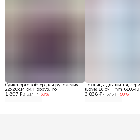
Сумка органайзер для рукоделия,
Ножницы для шитья, сер
22х26х14 см, Hobby&Pro
(Love) 18 см, Prym, 610540
1 807 ₽
3 838 ₽
3 614 ₽
−
50
%
7 676 ₽
−
50
%