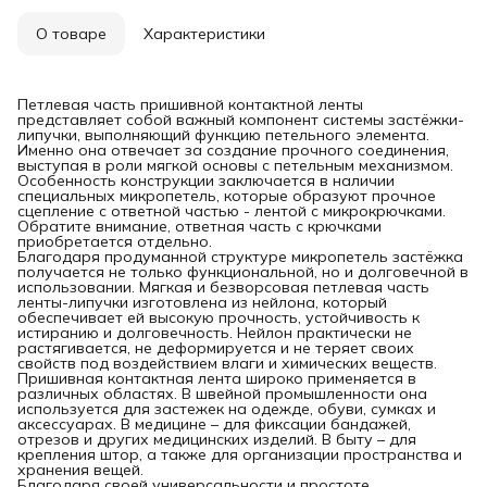
О товаре
Характеристики
Петлевая часть пришивной контактной ленты
представляет собой важный компонент системы застёжки-
липучки, выполняющий функцию петельного элемента.
Именно она отвечает за создание прочного соединения,
выступая в роли мягкой основы с петельным механизмом.
Особенность конструкции заключается в наличии
специальных микропетель, которые образуют прочное
сцепление с ответной частью - лентой с микрокрючками.
Обратите внимание, ответная часть с крючками
приобретается отдельно.
Благодаря продуманной структуре микропетель застёжка
получается не только функциональной, но и долговечной в
использовании. Мягкая и безворсовая петлевая часть
ленты-липучки изготовлена из нейлона, который
обеспечивает ей высокую прочность, устойчивость к
истиранию и долговечность. Нейлон практически не
растягивается, не деформируется и не теряет своих
свойств под воздействием влаги и химических веществ.
Пришивная контактная лента широко применяется в
различных областях. В швейной промышленности она
используется для застежек на одежде, обуви, сумках и
аксессуарах. В медицине – для фиксации бандажей,
отрезов и других медицинских изделий. В быту – для
крепления штор, а также для организации пространства и
хранения вещей.
Благодаря своей универсальности и простоте