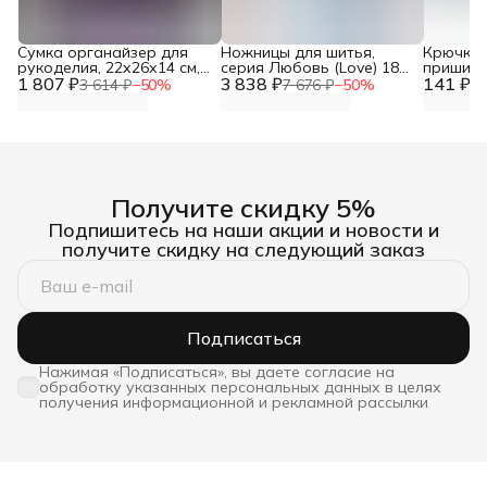
Сумка органайзер для
Ножницы для шитья,
Крючки 
рукоделия, 22х26х14 см,
серия Любовь (Love) 18
пришивн
1 807 ₽
Hobby&Pro
3 838 ₽
см, Prym, 610540
141 ₽
Айрис
3 614 ₽
−
50
%
7 676 ₽
−
50
%
28
Получите скидку 5%
Подпишитесь на наши акции и новости и
получите скидку на следующий заказ
Подписаться
Нажимая «Подписаться», вы даете согласие на
обработку указанных персональных данных в целях
получения информационной и рекламной рассылки