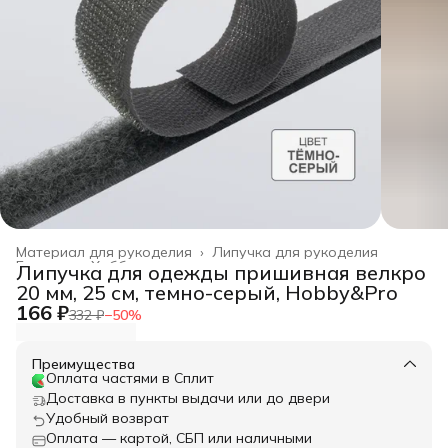
Материал для рукоделия
›
Липучка для рукоделия
Главная
›
Хобби и творчество
›
Липучка для одежды пришивная велкро
20 мм, 25 см, темно-серый, Hobby&Pro
166 ₽
332 ₽
−
50
%
Преимущества
Оплата частями в Сплит
Доставка в пункты выдачи или до двери
Удобный возврат
Оплата — картой, СБП или наличными