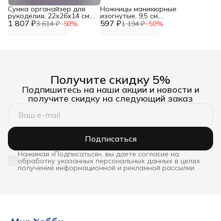
Сумка органайзер для
Ножницы маникюрные
рукоделия, 22х26х14 см,
изогнутые, 9,5 см,
1 807 ₽
Hobby&Pro
597 ₽
Красный металлист
3 614 ₽
−
50
%
1 194 ₽
−
50
%
Получите скидку 5%
Подпишитесь на наши акции и новости и
получите скидку на следующий заказ
Подписаться
Нажимая «Подписаться», вы даете согласие на
обработку указанных персональных данных в целях
получения информационной и рекламной рассылки