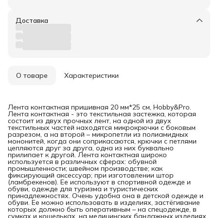
Доставка
О товаре
Характеристики
Лента контактная пришивная 20 мм*25 см, Hobby&Pro.
Лента контактная - это текстильная застежка, которая
состоит из двух прочных лент, на одной из двух
текстильных частей находятся микрокрючки с боковым
разрезом, а на второй – микропетли из полиамидных
мононитей, когда они соприкасаются, крючки с петлями
цепляются друг за друга, одна из них буквально
прилипает к другой. Лента контактная широко
используется в различных сферах: обувной
промышленности; швейном производстве; как
фиксирующий аксессуар; при изготовлении штор
(ламбрекенов). Ее используют в спортивной одежде и
обуви, одежде для туризма и туристических
принадлежностях. Очень удобна она в детской одежде и
обуви. Ее можно использовать в изделиях, застёгивание
которых должно быть оперативным – на спецодежде, в
сумках и кошельках, на медицинских бандажных изделиях.