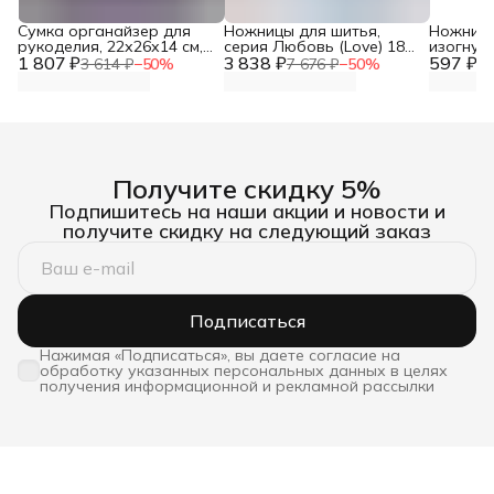
Сумка органайзер для
Ножницы для шитья,
Ножниц
рукоделия, 22х26х14 см,
серия Любовь (Love) 18
изогнуты
1 807 ₽
Hobby&Pro
3 838 ₽
см, Prym, 610540
597 ₽
Красный
3 614 ₽
−
50
%
7 676 ₽
−
50
%
1 
Получите скидку 5%
Подпишитесь на наши акции и новости и
получите скидку на следующий заказ
Подписаться
Нажимая «Подписаться», вы даете согласие на
обработку указанных персональных данных в целях
получения информационной и рекламной рассылки