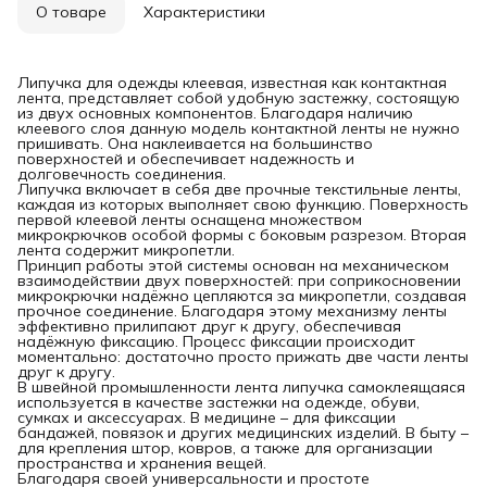
О товаре
Характеристики
Липучка для одежды клеевая, известная как контактная
лента, представляет собой удобную застежку, состоящую
из двух основных компонентов. Благодаря наличию
клеевого слоя данную модель контактной ленты не нужно
пришивать. Она наклеивается на большинство
поверхностей и обеспечивает надежность и
долговечность соединения.
Липучка включает в себя две прочные текстильные ленты,
каждая из которых выполняет свою функцию. Поверхность
первой клеевой ленты оснащена множеством
микрокрючков особой формы с боковым разрезом. Вторая
лента содержит микропетли.
Принцип работы этой системы основан на механическом
взаимодействии двух поверхностей: при соприкосновении
микрокрючки надёжно цепляются за микропетли, создавая
прочное соединение. Благодаря этому механизму ленты
эффективно прилипают друг к другу, обеспечивая
надёжную фиксацию. Процесс фиксации происходит
моментально: достаточно просто прижать две части ленты
друг к другу.
В швейной промышленности лента липучка самоклеящаяся
используется в качестве застежки на одежде, обуви,
сумках и аксессуарах. В медицине – для фиксации
бандажей, повязок и других медицинских изделий. В быту –
для крепления штор, ковров, а также для организации
пространства и хранения вещей.
Благодаря своей универсальности и простоте