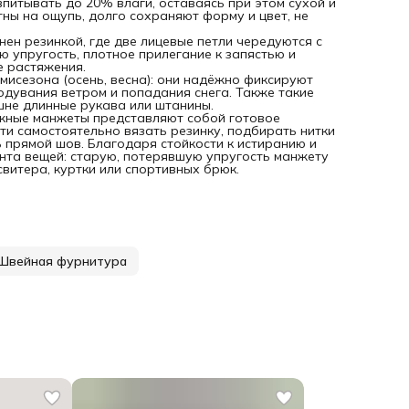
питывать до 20% влаги, оставаясь при этом сухой и
ремонта вещей: старую, потерявшую упругость манжету л
ны на ощупь, долго сохраняют форму и цвет, не
заменить на новую, продлевая срок службы любимого
свитера, куртки или спортивных брюк.
ен резинкой, где две лицевые петли чередуются с
 упругость, плотное прилегание к запястью и
 растяжения.
исезона (осень, весна): они надёжно фиксируют
одувания ветром и попадания снега. Также такие
не длинные рукава или штанины.
жные манжеты представляют собой готовое
ти самостоятельно вязать резинку, подбирать нитки
 прямой шов. Благодаря стойкости к истиранию и
нта вещей: старую, потерявшую упругость манжету
витера, куртки или спортивных брюк.
Швейная фурнитура