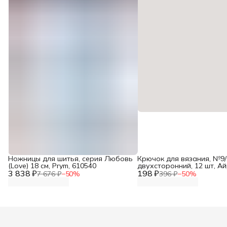
Ножницы для шитья, серия Любовь
Крючок для вязания, №9/0
(Love) 18 см, Prym, 610540
двухсторонний, 12 шт, А
3 838 ₽
198 ₽
7 676 ₽
−
50
%
396 ₽
−
50
%