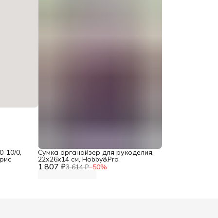
-10/0,
Сумка органайзер для рукоделия,
йрис
22х26х14 см, Hobby&Pro
1 807 ₽
3 614 ₽
−
50
%