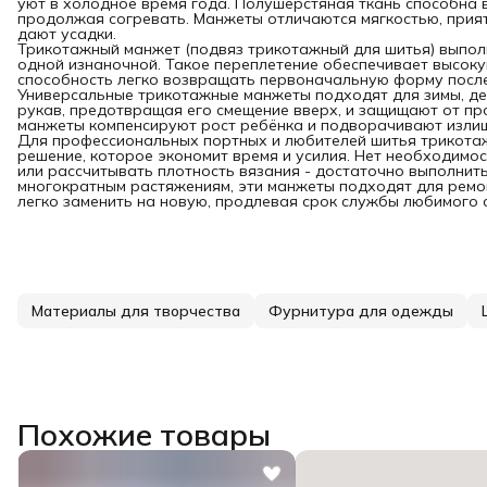
уют в холодное время года. Полушерстяная ткань способна в
продолжая согревать. Манжеты отличаются мягкостью, прият
дают усадки.
Трикотажный манжет (подвяз трикотажный для шитья) выполн
одной изнаночной. Такое переплетение обеспечивает высокую
способность легко возвращать первоначальную форму после
Универсальные трикотажные манжеты подходят для зимы, дем
рукав, предотвращая его смещение вверх, и защищают от пр
манжеты компенсируют рост ребёнка и подворачивают излиш
Для профессиональных портных и любителей шитья трикота
решение, которое экономит время и усилия. Нет необходимос
или рассчитывать плотность вязания - достаточно выполнить
многократным растяжениям, эти манжеты подходят для ремо
легко заменить на новую, продлевая срок службы любимого с
Материалы для творчества
Фурнитура для одежды
Похожие товары