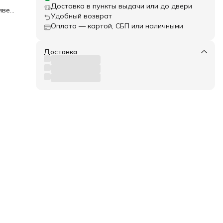
Доставка в пункты выдачи или до двери
иве
Удобный возврат
ы
Оплата — картой, СБП или наличными
ы
70%
Доставка
т
осле
,
еты
ние,