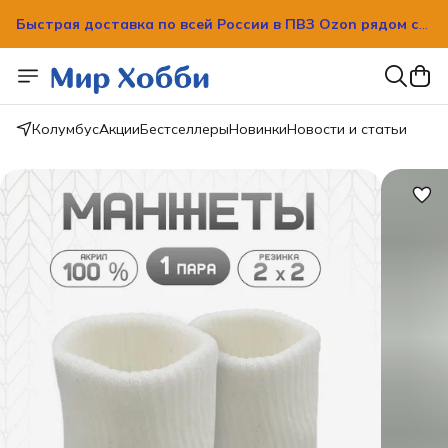
вашим домом!
Быстрая доставка по всей России в ПВЗ Ozon рядом с
вашим домом!
Колумбус
Акции
Бестселлеры
Новинки
Новости и статьи