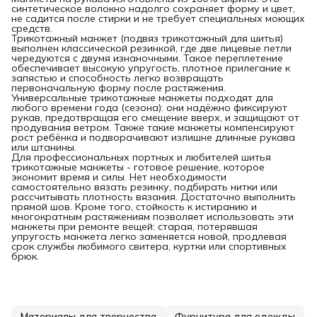
синтетическое волокно надолго сохраняет форму и цвет,
не садится после стирки и не требует специальных моющих
средств.
Трикотажный манжет (подвяз трикотажный для шитья)
выполнен классической резинкой, где две лицевые петли
чередуются с двумя изнаночными. Такое переплетение
обеспечивает высокую упругость, плотное прилегание к
запястью и способность легко возвращать
первоначальную форму после растяжения.
Универсальные трикотажные манжеты подходят для
любого времени года (сезона): они надёжно фиксируют
рукав, предотвращая его смещение вверх, и защищают от
продувания ветром. Также такие манжеты компенсируют
рост ребёнка и подворачивают излишне длинные рукава
или штанины.
Для профессиональных портных и любителей шитья
трикотажные манжеты - готовое решение, которое
экономит время и силы. Нет необходимости
самостоятельно вязать резинку, подбирать нитки или
рассчитывать плотность вязания. Достаточно выполнить
прямой шов. Кроме того, стойкость к истиранию и
многократным растяжениям позволяет использовать эти
манжеты при ремонте вещей: старая, потерявшая
упругость манжета легко заменяется новой, продлевая
срок службы любимого свитера, куртки или спортивных
брюк.
Материалы для творчества
Фурнитура для одежды