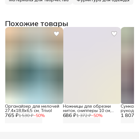
Похожие товары
Органайзер для мелочей
Ножницы для обрезки
Сумка о
27,4х18,8х6,5 см, Trivol
ниток, снипперы 10 см,
рукодели
765 ₽
686 ₽
металл, 12 шт, Айрис
1 807 ₽
Hobby&P
1 530 ₽
−
50
%
1 372 ₽
−
50
%