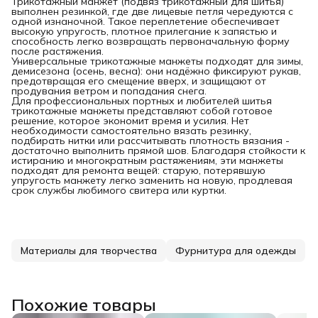
Трикотажный манжет (подвяз трикотажный для шитья)
выполнен резинкой, где две лицевые петля чередуются с
одной изнаночной. Такое переплетение обеспечивает
высокую упругость, плотное прилегание к запястью и
способность легко возвращать первоначальную форму
после растяжения.
Универсальные трикотажные манжеты подходят для зимы,
демисезона (осень, весна): они надёжно фиксируют рукав,
предотвращая его смещение вверх, и защищают от
продувания ветром и попадания снега.
Для профессиональных портных и любителей шитья
трикотажные манжеты представляют собой готовое
решение, которое экономит время и усилия. Нет
необходимости самостоятельно вязать резинку,
подбирать нитки или рассчитывать плотность вязания -
достаточно выполнить прямой шов. Благодаря стойкости к
истиранию и многократным растяжениям, эти манжеты
подходят для ремонта вещей: старую, потерявшую
упругость манжету легко заменить на новую, продлевая
срок службы любимого свитера или куртки.
Материалы для творчества
Фурнитура для одежды
Похожие товары