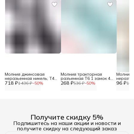
Молния джинсовая
Молния тракторная
Молния 
неразьемная никель, Т4-
разъемная Т6 1 замок 40
неразъем
718 ₽
12см, ширина 2,8 см, 10
268 ₽
см, 1 шт, Arta, бирюзовый
96 ₽
замок, А
1 436 ₽
−
50
%
536 ₽
−
50
%
192
шт/упак, Айрис
бежевы
Получите скидку 5%
Подпишитесь на наши акции и новости и
получите скидку на следующий заказ