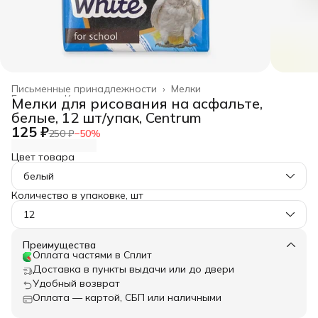
Письменные принадлежности
›
Мелки
Главная
›
Канцелярские товары
›
Мелки для рисования на асфальте,
белые, 12 шт/упак, Centrum
125 ₽
250 ₽
−
50
%
Цвет товара
белый
Количество в упаковке, шт
12
Преимущества
Оплата частями в Сплит
Доставка в пункты выдачи или до двери
Удобный возврат
Оплата — картой, СБП или наличными