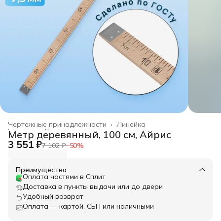
Чертежные принадлежности
›
Линейка
Главная
›
Канцелярские товары
›
Метр деревянный, 100 см, Айрис
3 551 ₽
7 102 ₽
−
50
%
Преимущества
Оплата частями в Сплит
Доставка в пункты выдачи или до двери
Удобный возврат
Оплата — картой, СБП или наличными