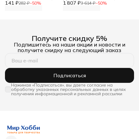
141 ₽
Айрис
1 807 ₽
Hobby&Pro
282 ₽
−
50
%
3 614 ₽
−
50
%
Получите скидку 5%
Подпишитесь на наши акции и новости и
получите скидку на следующий заказ
Подписаться
Нажимая «Подписаться», вы даете согласие на
обработку указанных персональных данных в целях
получения информационной и рекламной рассылки