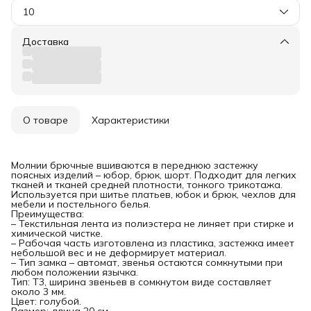
10
Доставка
О товаре
Характеристики
Молнии брючные вшиваются в переднюю застежку
поясных изделий – юбор, брюк, шорт. Подходит для легких
тканей и тканей средней плотности, тонкого трикотажа.
Используется при шитье платьев, юбок и брюк, чехлов для
мебели и постельного белья.
Преимущества:
– Текстильная лента из полиэстера не линяет при стирке и
химической чистке.
– Рабочая часть изготовлена из пластика, застежка имеет
небольшой вес и не деформирует материал.
– Тип замка – автомат, звенья остаются сомкнутыми при
любом положении язычка.
Тип: Т3, ширина звеньев в сомкнутом виде составляет
около 3 мм.
Цвет: голубой.
Размер: длина 20 см.