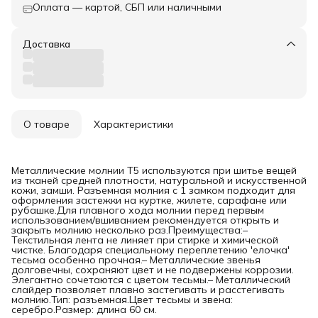
Оплата — картой, СБП или наличными
Доставка
О товаре
Характеристики
Металлические молнии T5 используются при шитье вещей
из тканей средней плотности, натуральной и искусственной
кожи, замши. Разъемная молния с 1 замком подходит для
оформления застежки на куртке, жилете, сарафане или
рубашке.Для плавного хода молнии перед первым
использованием/вшиванием рекомендуется открыть и
закрыть молнию несколько раз.Преимущества:–
Текстильная лента не линяет при стирке и химической
чистке. Благодаря специальному переплетению 'елочка'
тесьма особенно прочная.– Металлические звенья
долговечны, сохраняют цвет и не подвержены коррозии.
Элегантно сочетаются с цветом тесьмы.– Металлический
слайдер позволяет плавно застегивать и расстегивать
молнию.Тип: разъемная.Цвет тесьмы и звена:
серебро.Размер: длина 60 см.