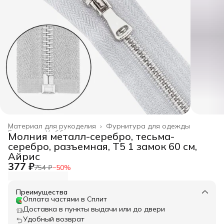
Материал для рукоделия
›
Фурнитура для одежды
Главная
›
Хобби и творчество
›
Молния металл-серебро, тесьма-
серебро, разъемная, T5 1 замок 60 см,
Айрис
377 ₽
754 ₽
−
50
%
Преимущества
Оплата частями в Сплит
Доставка в пункты выдачи или до двери
Удобный возврат