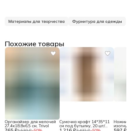
Материалы для творчества
Фурнитура для одежды
Похожие товары
Органайзер для мелочей
Сумочка крафт 14*35*11
Ножниц
27,4х18,8х6,5 см, Trivol
см под бутылку, 20 шт/
изогнуты
765 ₽
1 216 ₽
упак, Айрис
597 ₽
Красный
1 530 ₽
−
50
%
2 432 ₽
−
50
%
1 