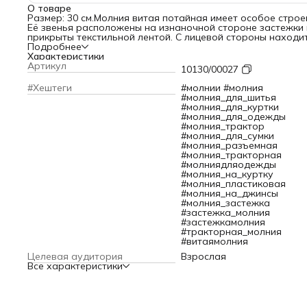
О товаре
Размер: 30 см.Молния витая потайная имеет особое строе
Её звенья расположены на изнаночной стороне застежки 
прикрыты текстильной лентой. С лицевой стороны находи
только бегунок, поэтому такая молния на готовом издели
Подробнее
почти незаметна.Молния выполнена из материалов высок
Характеристики
качества. Текстильная лента из полиэстера не линяет при
Артикул
10130/00027
стирке и химической чистке. Звенья изготовлены из нейло
размер 3 мм, молния плотно смыкается, имеет небольшой в
#Хештеги
#молнии #молния
подходит для легких тканей. Изящный металлический сла
#молния_для_шитья
свободно скользит по тесьме.Потайные молнии использу
#молния_для_куртки
при изготовлении одежды для взрослых и детей: юбок, бл
#молния_для_одежды
платьев, трикотажных изделий, а также постельного бель
#молния_трактор
предметов домашнего обихода, разнообразных аксессуа
#молния_для_сумки
#молния_разъемная
#молния_тракторная
#молниядляодежды
#молния_на_куртку
#молния_пластиковая
#молния_на_джинсы
#молния_застежка
#застежка_молния
#застежкамолния
#тракторная_молния
#витаямолния
Целевая аудитория
Взрослая
Все характеристики