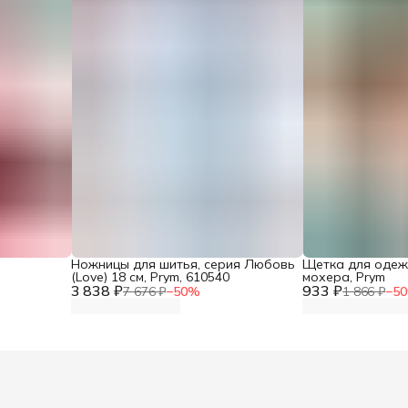
Ножницы для шитья, серия Любовь
Щетка для одеж
(Love) 18 см, Prym, 610540
мохера, Prym
3 838 ₽
933 ₽
7 676 ₽
−
50
%
1 866 ₽
−
50