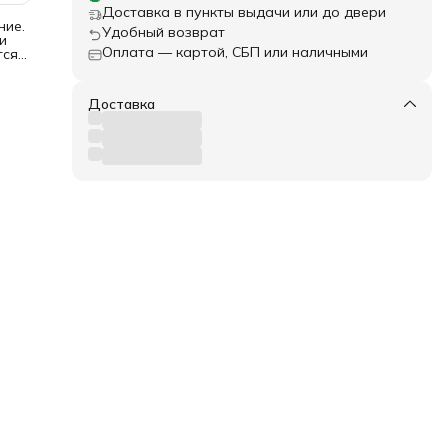
Доставка в пункты выдачи или до двери
ние.
Удобный возврат
и
Оплата — картой, СБП или наличными
тся
и
ого
Доставка
на,
ес,
йдер
ют
узок,
я,
ров.