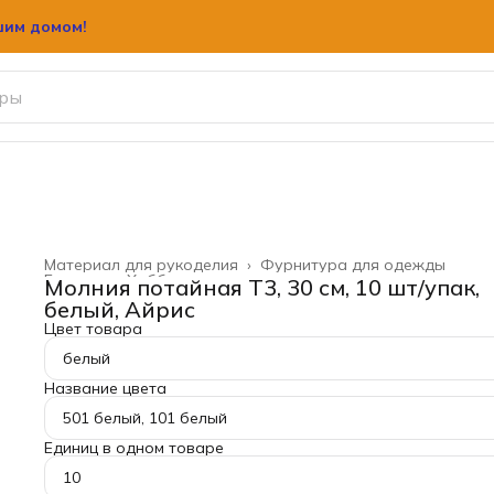
шим домом!
Материал для рукоделия
›
Фурнитура для одежды
Главная
›
Хобби и творчество
›
Молния потайная Т3, 30 см, 10 шт/упак,
белый, Айрис
Цвет товара
белый
Название цвета
501 белый, 101 белый
Единиц в одном товаре
10