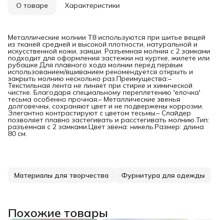
О товаре
Характеристики
Металлические молнии T8 используются при шитье вещей
из тканей средней и высокой плотности, натуральной и
искусственной кожи, замши. Разъемная молния с 2 замками
подходит для оформления застежки на куртке, жилете или
рубашке.Для плавного хода молнии перед первым
использованием/вшиванием рекомендуется открыть и
закрыть молнию несколько раз.Преимущества:–
Текстильная лента не линяет при стирке и химической
чистке. Благодаря специальному переплетению 'елочка'
тесьма особенно прочная.– Металлические звенья
долговечны, сохраняют цвет и не подвержены коррозии.
Элегантно контрастируют с цветом тесьмы.– Слайдер
позволяет плавно застегивать и расстегивать молнию.Тип:
разъемная с 2 замками.Цвет звена: никель.Размер: длина
80 см.
Материалы для творчества
Фурнитура для одежды
Похожие товары