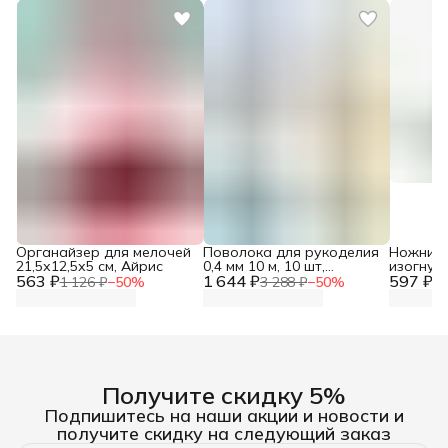
Органайзер для мелочей
Поволока для рукоделия
Ножниц
21,5х12,5х5 см, Айрис
0,4 мм 10 м, 10 шт,
изогнуты
563 ₽
1 644 ₽
Astra&Craft
597 ₽
Красный
1 126 ₽
−
50
%
3 288 ₽
−
50
%
1 
Получите скидку 5%
Подпишитесь на наши акции и новости и
получите скидку на следующий заказ