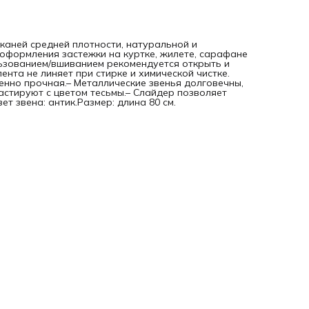
каней средней плотности, натуральной и
 оформления застежки на куртке, жилете, сарафане
ьзованием/вшиванием рекомендуется открыть и
нта не линяет при стирке и химической чистке.
енно прочная.– Металлические звенья долговечны,
астируют с цветом тесьмы.– Слайдер позволяет
т звена: антик.Размер: длина 80 см.