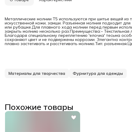
Металлические молнии T5 используются при шитье вещей из т
искусственной кожи, замши. Разъемная молния подходит для
или рубашке.Для плавного хода молнии перед первым испол
закрыть молнию несколько раз.Преимущества:– Текстильная ле
Благодаря специальному переплетению 'елочка' тесьма особ
сохраняют цвет и не подвержены коррозии. Элегантно контр
плавно застегивать и расстегивать молнию.Тип: разъемная.Цве
Материалы для творчества
Фурнитура для одежды
Похожие товары