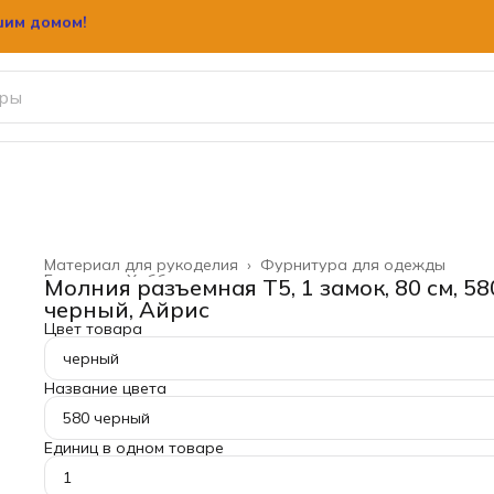
шим домом!
Материал для рукоделия
›
Фурнитура для одежды
Главная
›
Хобби и творчество
›
Молния разъемная Т5, 1 замок, 80 см, 58
черный, Айрис
Цвет товара
черный
Название цвета
580 черный
Единиц в одном товаре
1