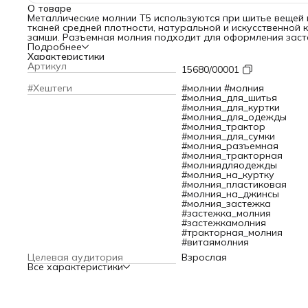
О товаре
Металлические молнии T5 используются при шитье вещей 
тканей средней плотности, натуральной и искусственной 
замши. Разъемная молния подходит для оформления зас
на куртке, жилете, сарафане или рубашке.Для плавного 
Подробнее
молнии перед первым использованием/вшиванием
Характеристики
рекомендуется открыть и закрыть молнию несколько
Артикул
15680/00001
раз.Преимущества:– Текстильная лента не линяет при стир
химической чистке. Благодаря специальному переплетен
#Хештеги
#молнии #молния
'елочка' тесьма особенно прочная.– Металлические звень
#молния_для_шитья
долговечны, сохраняют цвет и не подвержены коррозии.
#молния_для_куртки
Элегантно контрастируют с цветом тесьмы.– Слайдер
#молния_для_одежды
позволяет плавно застегивать и расстегивать молнию.Тип
#молния_трактор
разъемная.Цвет звена: антик.Размер: длина 80 см.
#молния_для_сумки
#молния_разъемная
#молния_тракторная
#молниядляодежды
#молния_на_куртку
#молния_пластиковая
#молния_на_джинсы
#молния_застежка
#застежка_молния
#застежкамолния
#тракторная_молния
#витаямолния
Целевая аудитория
Взрослая
Все характеристики