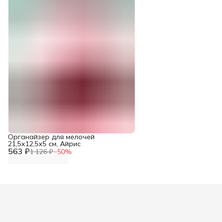
Органайзер для мелочей
21,5х12,5х5 см, Айрис
563 ₽
1 126 ₽
−
50
%