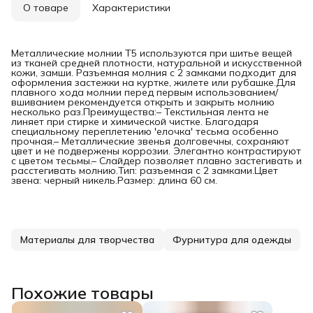
О товаре
Характеристики
Металлические молнии T5 используются при шитье вещей
из тканей средней плотности, натуральной и искусственной
кожи, замши. Разъемная молния с 2 замками подходит для
оформления застежки на куртке, жилете или рубашке.Для
плавного хода молнии перед первым использованием/
вшиванием рекомендуется открыть и закрыть молнию
несколько раз.Преимущества:– Текстильная лента не
линяет при стирке и химической чистке. Благодаря
специальному переплетению 'елочка' тесьма особенно
прочная.– Металлические звенья долговечны, сохраняют
цвет и не подвержены коррозии. Элегантно контрастируют
с цветом тесьмы.– Слайдер позволяет плавно застегивать и
расстегивать молнию.Тип: разъемная с 2 замками.Цвет
звена: черный никель.Размер: длина 60 см.
Материалы для творчества
Фурнитура для одежды
Похожие товары