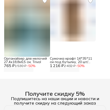
Органайзер для мелочей
Сумочка крафт 14*35*11
27,4х18,8х6,5 см, Trivol
см под бутылку, 20 шт/
765 ₽
1 216 ₽
упак, Айрис
1 530 ₽
−
50
%
2 432 ₽
−
50
%
Получите скидку 5%
Подпишитесь на наши акции и новости и
получите скидку на следующий заказ