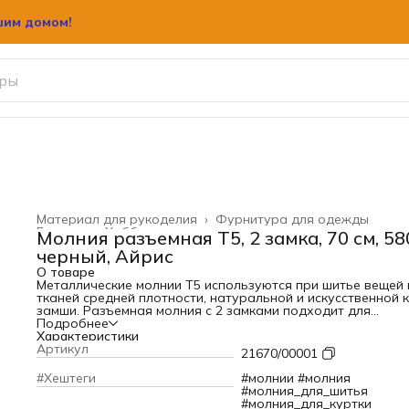
шим домом!
Материал для рукоделия
›
Фурнитура для одежды
Главная
›
Хобби и творчество
›
Молния разъемная Т5, 2 замка, 70 см, 58
черный, Айрис
О товаре
Металлические молнии T5 используются при шитье вещей 
тканей средней плотности, натуральной и искусственной 
замши. Разъемная молния с 2 замками подходит для
оформления застежки на куртке, жилете или рубашке.Для
Подробнее
плавного хода молнии перед первым использованием/
Характеристики
вшиванием рекомендуется открыть и закрыть молнию
Артикул
21670/00001
несколько раз.Преимущества:– Текстильная лента не линя
при стирке и химической чистке. Благодаря специальному
#Хештеги
#молнии #молния
переплетению 'елочка' тесьма особенно прочная.–
#молния_для_шитья
Металлические звенья долговечны, сохраняют цвет и не
#молния_для_куртки