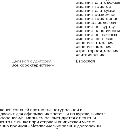
подвержены коррозии. Элегантно контрастируют с цвето
#молния_для_одежды
тесьмы.– Слайдер позволяет плавно застегивать и
#молния_трактор
расстегивать молнию.Тип: разъемная с 2 замками.Цвет зве
#молния_для_сумки
черный никель.Размер: длина 70 см.
#молния_разъемная
#молния_тракторная
#молниядляодежды
#молния_на_куртку
#молния_пластиковая
#молния_на_джинсы
#молния_застежка
#застежка_молния
#застежкамолния
#тракторная_молния
#витаямолния
Целевая аудитория
Взрослая
Все характеристики
каней средней плотности, натуральной и
одходит для оформления застежки на куртке, жилете
ьзованием/вшиванием рекомендуется открыть и
нта не линяет при стирке и химической чистке.
енно прочная.– Металлические звенья долговечны,