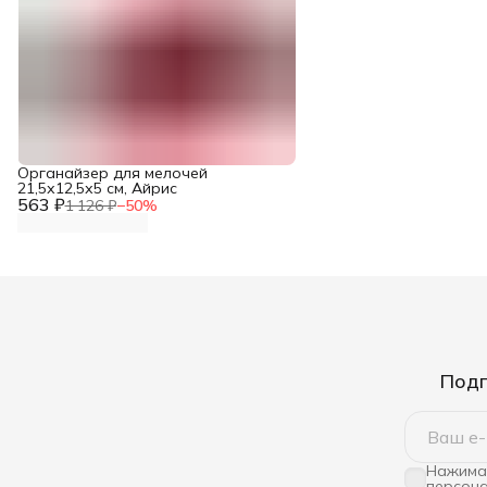
Органайзер для мелочей
21,5х12,5х5 см, Айрис
563 ₽
1 126 ₽
−
50
%
Подп
Нажимая
персона