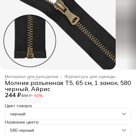
Материал для рукоделия
›
Фурнитура для одежды
Главная
›
Хобби и творчество
›
Молния разъемная Т5, 65 см, 1 замок, 580
черный, Айрис
244 ₽
488 ₽
−
50
%
Цвет товара
черный
Название цвета
580 черный