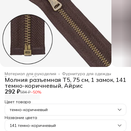
Материал для рукоделия
›
Фурнитура для одежды
Главная
›
Хобби и творчество
›
Молния разъемная Т5, 75 см, 1 замок, 141
темно-коричневый, Айрис
292 ₽
584 ₽
−
50
%
Цвет товара
темно-коричневый
Название цвета
141 темно-коричневый