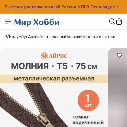
Быстрая доставка по всей России в ПВЗ Ozon рядом с
вашим домом!
Быстрая доставка по всей России в ПВЗ Ozon рядом с
вашим домом!
Колумбус
Акции
Бестселлеры
Новинки
Новости и статьи