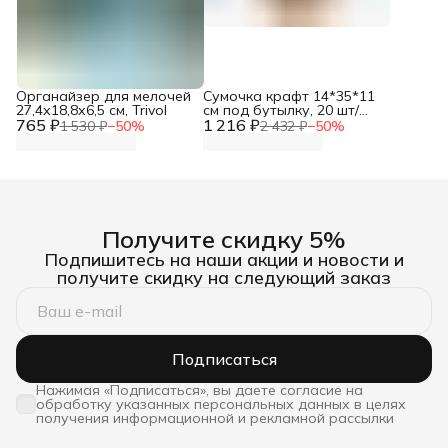
Органайзер для мелочей
Сумочка крафт 14*35*11
27,4х18,8х6,5 см, Trivol
см под бутылку, 20 шт/
765 ₽
1 216 ₽
упак, Айрис
1 530 ₽
−
50
%
2 432 ₽
−
50
%
Получите скидку 5%
Подпишитесь на наши акции и новости и
получите скидку на следующий заказ
Подписаться
Нажимая «Подписаться», вы даете согласие на
обработку указанных персональных данных в целях
получения информационной и рекламной рассылки