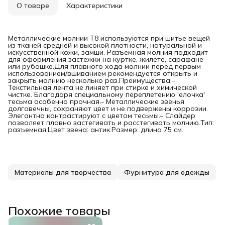
О товаре
Характеристики
Металлические молнии T8 используются при шитье вещей
из тканей средней и высокой плотности, натуральной и
искусственной кожи, замши. Разъемная молния подходит
для оформления застежки на куртке, жилете, сарафане
или рубашке.Для плавного хода молнии перед первым
использованием/вшиванием рекомендуется открыть и
закрыть молнию несколько раз.Преимущества:–
Текстильная лента не линяет при стирке и химической
чистке. Благодаря специальному переплетению 'елочка'
тесьма особенно прочная.– Металлические звенья
долговечны, сохраняют цвет и не подвержены коррозии.
Элегантно контрастируют с цветом тесьмы.– Слайдер
позволяет плавно застегивать и расстегивать молнию.Тип:
разъемная.Цвет звена: антик.Размер: длина 75 см.
Материалы для творчества
Фурнитура для одежды
Похожие товары