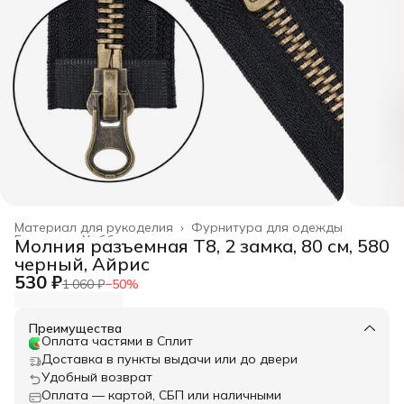
Материал для рукоделия
›
Фурнитура для одежды
Главная
›
Хобби и творчество
›
Молния разъемная Т8, 2 замка, 80 см, 580
черный, Айрис
530 ₽
1 060 ₽
−
50
%
Преимущества
Оплата частями в Сплит
Доставка в пункты выдачи или до двери
Удобный возврат
Оплата — картой, СБП или наличными