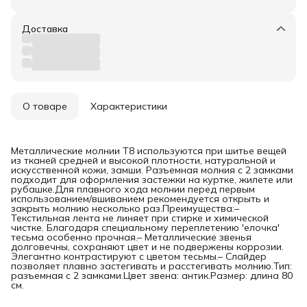
Доставка
О товаре
Характеристики
Металлические молнии T8 используются при шитье вещей
из тканей средней и высокой плотности, натуральной и
искусственной кожи, замши. Разъемная молния с 2 замками
подходит для оформления застежки на куртке, жилете или
рубашке.Для плавного хода молнии перед первым
использованием/вшиванием рекомендуется открыть и
закрыть молнию несколько раз.Преимущества:–
Текстильная лента не линяет при стирке и химической
чистке. Благодаря специальному переплетению 'елочка'
тесьма особенно прочная.– Металлические звенья
долговечны, сохраняют цвет и не подвержены коррозии.
Элегантно контрастируют с цветом тесьмы.– Слайдер
позволяет плавно застегивать и расстегивать молнию.Тип:
разъемная с 2 замками.Цвет звена: антик.Размер: длина 80
см.