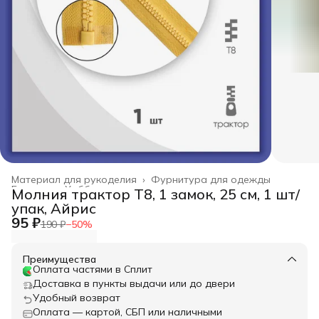
Материал для рукоделия
›
Фурнитура для одежды
Главная
›
Хобби и творчество
›
Молния трактор Т8, 1 замок, 25 см, 1 шт/
упак, Айрис
95 ₽
190 ₽
−
50
%
Преимущества
Оплата частями в Сплит
Доставка в пункты выдачи или до двери
Удобный возврат
Оплата — картой, СБП или наличными