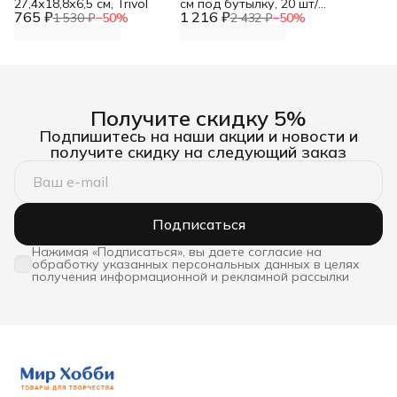
27,4х18,8х6,5 см, Trivol
см под бутылку, 20 шт/
765 ₽
1 216 ₽
упак, Айрис
1 530 ₽
−
50
%
2 432 ₽
−
50
%
Получите скидку 5%
Подпишитесь на наши акции и новости и
получите скидку на следующий заказ
Подписаться
Нажимая «Подписаться», вы даете согласие на
обработку указанных персональных данных в целях
получения информационной и рекламной рассылки