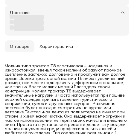
Доставка
О товаре
Характеристики
Молния типа трактор Т8 пластиковая – надежная и
износостойкая, звенья такой молнии образуют прочное
сцепление, застежка долговечна и прослужит вам долгое
время. Звенья тракторной молнии Т8 имеют увеличенный
размер, они менее подвержены деформации и поломкам,
чем звенья более мелких молний.Благодаря своей
конструкции молния трактор Т8 выдерживает
значительные нагрузки и часто используется при пошиве
верхней одежды, при изготовлении туристического
снаряжения, сумок и других аксессуаров. Разъемная
застежка будет выгодно смотреться на куртке или
ветровке.Текстильная лента из полиэстера не линяет при
стирке и химической чистке. Она выдерживает нагрузки и
частое использование, не теряя своих качеств и внешнего
вида. Простота в установке и ремонте делает эту модель
молнии популярной среди профессиональных швей и
любителей рукоделия. Тип соединения: разъемная с 1