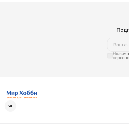
Подп
Нажимая
персона