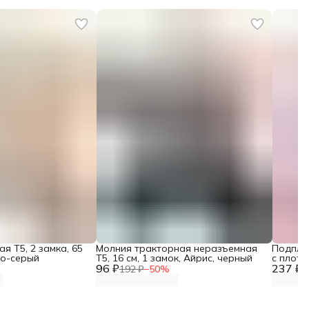
я Т5, 2 замка, 65
Молния тракторная неразъемная
Подпле
во-серый
Т5, 16 см, 1 замок, Айрис, черный
с плотн
96 ₽
237 ₽
лентой 
%
192 ₽
−
50
%
4
белый