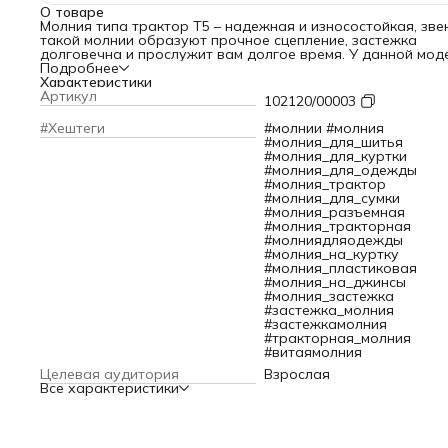
О товаре
Молния типа трактор Т5 – надежная и износостойкая, зве
такой молнии образуют прочное сцепление, застежка
долговечна и прослужит вам долгое время. У данной мод
молнии 2 замка, ширина звеньев в сомкнутом виде состав
Подробнее
5 мм – это универсальная стандартная ширина для засте
Характеристики
такого типа. Два бегунка на молнии позволяют расстегну
Артикул
102120/00003
замок еще и снизу. Конструкция ориентирована на двойн
открытие-закрытие.
#Хештеги
#молнии #молния
Благодаря своей прочности и устойчивости к износу молн
#молния_для_шитья
типа трактор Т5 идеально подходит для изделий,
#молния_для_куртки
подвергающихся интенсивной эксплуатации. Тракторные
#молния_для_одежды
молнии применяются при пошиве одежды для взрослых и
#молния_трактор
детей, а также при изготовлении сумок и других аксессуа
#молния_для_сумки
Застежка будет выгодно смотреться на джемпере, куртке
#молния_разъемная
жилете. Текстильная лента из полиэстера не линяет при
#молния_тракторная
стирке и химической чистке, легко переносит перепады
#молниядляодежды
температур. Она выдерживает нагрузки и частое
#молния_на_куртку
использование, не теряя своих качеств и внешнего вида.
#молния_пластиковая
Простота в установке и ремонте делает эту модель молн
#молния_на_джинсы
популярной среди профессиональных швей и любителей
#молния_застежка
рукоделия.
#застежка_молния
Длина молнии: 120 см.
#застежкамолния
#тракторная_молния
#витаямолния
Целевая аудитория
Взрослая
Все характеристики