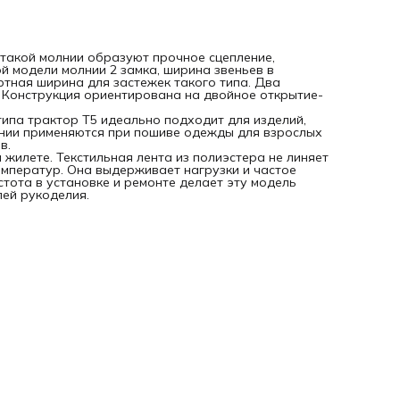
 такой молнии образуют прочное сцепление,
й модели молнии 2 замка, ширина звеньев в
ртная ширина для застежек такого типа. Два
. Конструкция ориентирована на двойное открытие-
типа трактор Т5 идеально подходит для изделий,
нии применяются при пошиве одежды для взрослых
в.
 жилете. Текстильная лента из полиэстера не линяет
температур. Она выдерживает нагрузки и частое
стота в установке и ремонте делает эту модель
ей рукоделия.