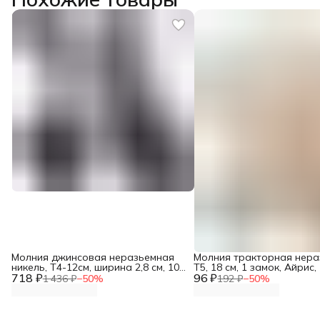
Молния джинсовая неразьемная
Молния тракторная нер
никель, Т4-12см, ширина 2,8 см, 10
Т5, 18 см, 1 замок, Айрис,
718 ₽
шт/упак, Айрис
96 ₽
бежевый
1 436 ₽
−
50
%
192 ₽
−
50
%