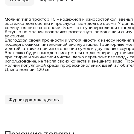
Молния типа трактор Т5 – надежная и износостойкая, звенья
застежка долговечна и прослужит вам долгое время. У данно
сомкнутом виде составляет 5 мм – это универсальная станда
бегунка на молнии позволяют расстегнуть замок еще и снизу
закрытие.
Благодаря своей прочности и устойчивости к износу молния 
подвергающихся интенсивной эксплуатации. Тракторные мол
и детей, а также при изготовлении сумок и других аксессуаро
Застежка будет выгодно смотреться на джемпере, куртке или
при стирке и химической чистке, легко переносит перепады 
использование, не теряя своих качеств и внешнего вида. Про
молнии популярной среди профессиональных швей и любител
Длина молнии: 120 см.
Фурнитура для одежды
Похожие товары