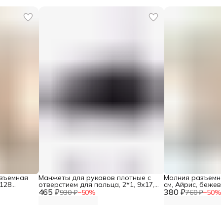
азъемная
Манжеты для рукавов плотные с
Молния разъемна
 128
отверстием для пальца, 2*1, 9х17,5
см, Айрис, беже
465 ₽
см, Айрис, черный
380 ₽
930 ₽
−
50
%
760 ₽
−
50